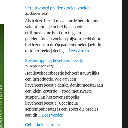
Verantwoord paddenstoelen zoeken
22 oktober 2023
Als u deze herfst op vakantie bent in ons
vakantiehuisje in het bos en vol
enthousiasme bent om te gaan
paddenstoelen zoeken (bijvoorbeeld door
het lezen van de Op paddenstoelenjacht in
"Verantwoord padde
oktober reeks [deel 1, …
Lees verder
Zevenstippelig lieveheersbeestje
24 september 2023
Het lieveheersbeestje behoeft nauwelijks
een introductie. Wie aan een
lieveheersbeestje denkt, denkt meestal aan
een klein kevertje – rood met zwarte
stippen. En het zevenstippelig
lieveheersbeestje (Coccinella
septempunctata) is een soort die precies
"Zevenstippelig lieveheersbeestje"
aan dit …
Lees verder
Gehakkelde aurelia