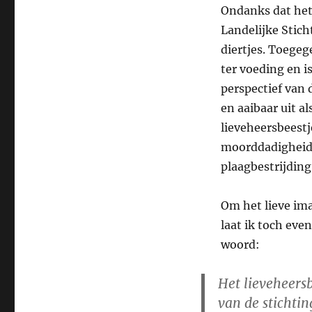
Ondanks dat het 
Landelijke Stich
diertjes. Toegeg
ter voeding en i
perspectief van d
en aaibaar uit al
lieveheersbeest
moorddadigheid r
plaagbestrijding
Om het lieve ima
laat ik toch eve
woord:
Het lieveheersb
van de stichtin