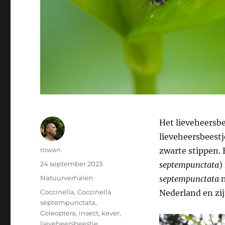
Het lieveheersbe
lieveheersbeestj
Auteur
rowan
zwarte stippen. 
Geplaatst
24 september 2023
septempunctata
)
op
Categorieën
Natuurverhalen
septempunctata
n
Tags
Coccinella
,
Coccinella
Nederland en zij
septempunctata
,
Coleoptera
,
insect
,
kever
,
lieveheersbeestje
,