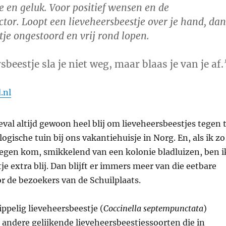
de en geluk. Voor positief wensen en de
tor. Loopt een lieveheersbeestje over je hand, dan
stje ongestoord en vrij rond lopen.
sbeestje sla je niet weg, maar blaas je van je af.
.nl
geval altijd gewoon heel blij om lieveheersbeestjes tegen 
ogische tuin bij ons vakantiehuisje in Norg. En, als ik zo
tegen kom, smikkelend van een kolonie bladluizen, ben i
je extra blij. Dan blijft er immers meer van die eetbare
r de bezoekers van de Schuilplaats.
ppelig lieveheersbeestje (
Coccinella septempunctata
)
andere gelijkende lieveheersbeestjessoorten die in