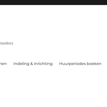
stzoekers
men
Indeling & inrichting
Huurperiodes boeken