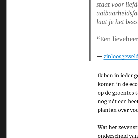
staat voor lief
aaibaarheidsfac
laat je het bee
“
Een lieveheer
zinloosgeweld
Ik ben in ieder 
komen in de ecol
op de groentes 
nog nét een beet
planten over voo
Wat het zevensti
onderscheid van 