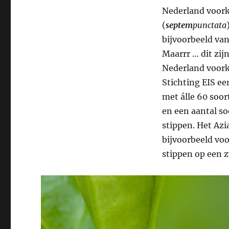
Nederland voork
(
septem
punctata
bijvoorbeeld va
Maarrr … dit zij
Nederland voor
Stichting EIS ee
met álle 60 soor
en een aantal so
stippen. Het Azi
bijvoorbeeld voo
stippen op een z