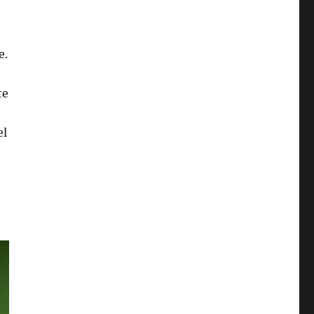
e.
te
el