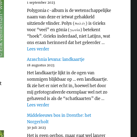
1 september 2023
Polygonia c-album is de wetenschappelijke
naam van deze er ietwat gehakkeld
uitziende vlinder. Polys (πολύς) is Grieks
voor “veel” en gōnia (γωνία) betekent
“hoek”. Grieks inderdaad, niet Latijns, wat
ons eraan herinnerd dat het geleerder …
"Gehakkelde aurelia"
Lees verder
Araschnia levana: landkaartje
18 augustus 2023
Het landkaartje lijkt in de ogen van
sommigen blijkbaar op … een landkaartje.
t
Ik zie het er niet echt in, hoewel het door
mij gefotografeerde exemplaar wel net zo
gehavend is als de “schatkaarten” die …
"Araschnia levana: landkaartje"
Lees verder
Middeleeuws bos in Drenthe: het
Norgerholt
30 juli 2023
Het is geen oerbos, maar gaat wel langer