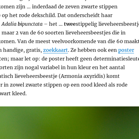
omen zijn … inderdaad de zeven zwarte stippen
) op het rode dekschild. Dat onderscheidt haar
n
Adalia
bi
punctata
– het …
twee
stippelig lieveheersbeestj
n maar 2 van de 60 soorten lieveheersbeestjes die in
komen. Van de meest veelvoorkomende van die 60 maak
n handige, gratis,
zoekkaart
. Ze hebben ook een
poster
ten; maar let op: de poster heeft geen determinatiesleut
orten zijn nogal variabel in hun kleur en het aantal
atisch lieveheersbeestje (Armonia axyridis) komt
r in zowel zwarte stippen op een rood kleed als rode
wart kleed.