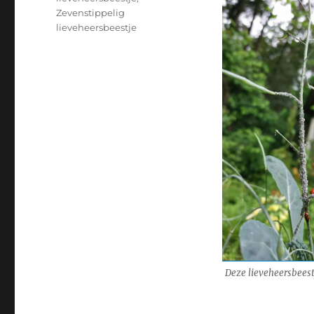
Zevenstippelig
lieveheersbeestje
Deze lieveheersbeest