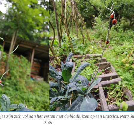
jes zijn zich vol aan het vreten met de bladluizen op een
Brassica
. Norg, ju
2020.