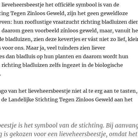
lieveheersbeestje het officiële symbool is van de
ting Tegen Zinloos Geweld, zijn het geen geweldloze
even: hun rooflustige vraatzucht richting bladluizen die
s daarom geen voorbeeld zínloos geweld, maar, vanuit he
e bladluizen, zien deze kevertjes er vást niet zo lief, klei
s voor ons. Maar ja, veel tuinders zien liever
jes dan bladluis op hun planten en daarom wordt hun
ichting bladluizen zelfs ingezet in de biologische
.
go van het lieveheersbeestje niet al te erg aan te tasten,
n de Landelijke Stichting Tegen Zinloos Geweld aan het
eestje is het symbool van de stichting. Bij aanvan
g is gekozen voor een lieveheersbeestje, omdat het