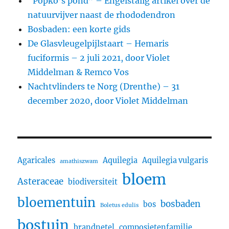
“Popko’s pond” – Engelstalig artikel over de
natuurvijver naast de rhododendron
Bosbaden: een korte gids
De Glasvleugelpijlstaart – Hemaris
fuciformis – 2 juli 2021, door Violet
Middelman & Remco Vos
Nachtvlinders te Norg (Drenthe) – 31
december 2020, door Violet Middelman
Agaricales
Aquilegia
Aquilegia vulgaris
amathiszwam
bloem
Asteraceae
biodiversiteit
bloementuin
bosbaden
bos
Boletus edulis
bostuin
brandnetel
composietenfamilie