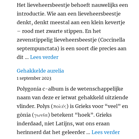
Het lieveheersbeestje behoeft nauwelijks een
introductie. Wie aan een lieveheersbeestje
denkt, denkt meestal aan een klein kevertje
– rood met zwarte stippen. En het
zevenstippelig lieveheersbeestje (Coccinella
septempunctata) is een soort die precies aan
"Zevenstippelig lieveheersbeest
dit …
Lees verder
Gehakkelde aurelia
1 september 2023
Polygonia c-album is de wetenschappelijke
naam van deze er ietwat gehakkeld uitziende
vlinder. Polys (πολύς) is Grieks voor “veel” en
gōnia (γωνία) betekent “hoek”. Grieks
inderdaad, niet Latijns, wat ons eraan
"Gehakk
herinnerd dat het geleerder …
Lees verder