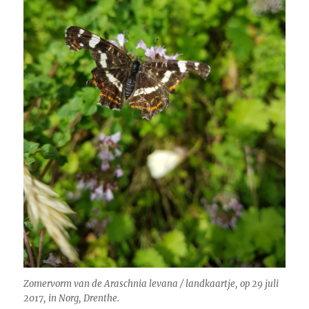
Zomervorm van de
Araschnia levana
/ landkaartje, op 29 juli
2017, in Norg, Drenthe.