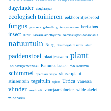
dagvlinder
douglasspar
ecologisch tuinieren
eekhoorntjesbrood
fungus
herfstbos
gewone vogelmelk
grote sponszwam
insect
kunst
Laccaria amethystina
Narcissus pseudonarcissus
natuurtuin
Norg
Ornithogalum umbellatum
plant
paddenstoel
plaatjeszwam
Ranunculaceae
Pseudotsuga menziesii
rodekoolzwam
schimmel
stinsenplant
Sparassis crispa
tegeltuin
Urtica
stinsentuin
Vanessa
tijloos
vlinder
voorjaarsbloeier
wilde akelei
vogelmelk
wilde narcis