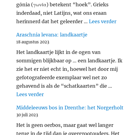
gōnia (γωνία) betekent “hoek”. Grieks
inderdaad, niet Latijns, wat ons eraan
"Gehakk
herinnerd dat het geleerder …
Lees verder
Araschnia levana: landkaartje
18 augustus 2023
Het landkaartje lijkt in de ogen van
sommigen blijkbaar op … een landkaartje. Ik
zie het er niet echt in, hoewel het door mij
gefotografeerde exemplaar wel net zo
gehavend is als de “schatkaarten” die …
"Araschnia levana: landkaartje"
Lees verder
Middeleeuws bos in Drenthe: het Norgerholt
30 juli 2023
Het is geen oerbos, maar gaat wel langer
terug in de tijd dan je overgrootouders. Het