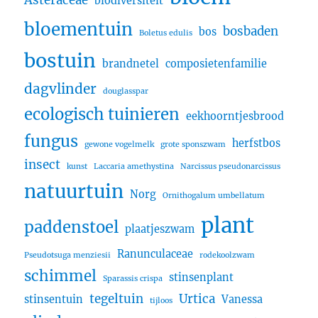
Asteraceae
biodiversiteit
bloementuin
bosbaden
bos
Boletus edulis
bostuin
brandnetel
composietenfamilie
dagvlinder
douglasspar
ecologisch tuinieren
eekhoorntjesbrood
fungus
herfstbos
gewone vogelmelk
grote sponszwam
insect
kunst
Laccaria amethystina
Narcissus pseudonarcissus
natuurtuin
Norg
Ornithogalum umbellatum
plant
paddenstoel
plaatjeszwam
Ranunculaceae
Pseudotsuga menziesii
rodekoolzwam
schimmel
stinsenplant
Sparassis crispa
tegeltuin
Urtica
stinsentuin
Vanessa
tijloos