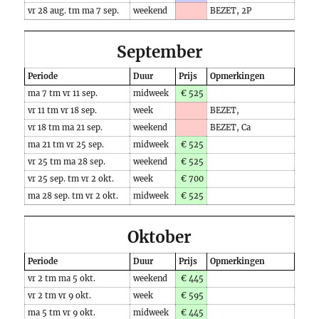
vr 28 aug. tm ma 7 sep.
weekend
BEZET, 2P
September
Periode
Duur
Prijs
Opmerkingen
ma 7 tm vr 11 sep.
midweek
€ 525
vr 11 tm vr 18 sep.
week
BEZET,
vr 18 tm ma 21 sep.
weekend
BEZET, Ca
ma 21 tm vr 25 sep.
midweek
€ 525
vr 25 tm ma 28 sep.
weekend
€ 525
vr 25 sep. tm vr 2 okt.
week
€ 700
ma 28 sep. tm vr 2 okt.
midweek
€ 525
Oktober
Periode
Duur
Prijs
Opmerkingen
vr 2 tm ma 5 okt.
weekend
€ 445
vr 2 tm vr 9 okt.
week
€ 595
ma 5 tm vr 9 okt.
midweek
€ 445