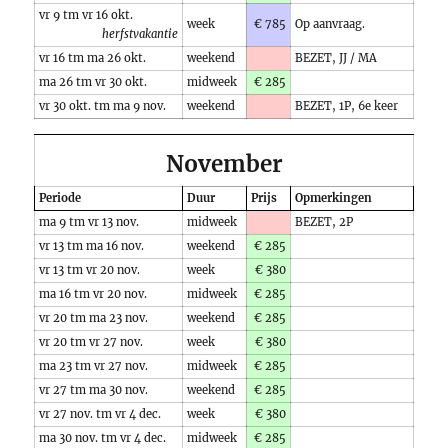
vr 9 tm vr 16 okt.
week
€ 785
Op aanvraag.
herfstvakantie
vr 16 tm ma 26 okt.
weekend
BEZET, JJ / MA
ma 26 tm vr 30 okt.
midweek
€ 285
vr 30 okt. tm ma 9 nov.
weekend
BEZET, 1P, 6e keer
November
Periode
Duur
Prijs
Opmerkingen
ma 9 tm vr 13 nov.
midweek
BEZET, 2P
vr 13 tm ma 16 nov.
weekend
€ 285
vr 13 tm vr 20 nov.
week
€ 380
ma 16 tm vr 20 nov.
midweek
€ 285
vr 20 tm ma 23 nov.
weekend
€ 285
vr 20 tm vr 27 nov.
week
€ 380
ma 23 tm vr 27 nov.
midweek
€ 285
vr 27 tm ma 30 nov.
weekend
€ 285
vr 27 nov. tm vr 4 dec.
week
€ 380
ma 30 nov. tm vr 4 dec.
midweek
€ 285