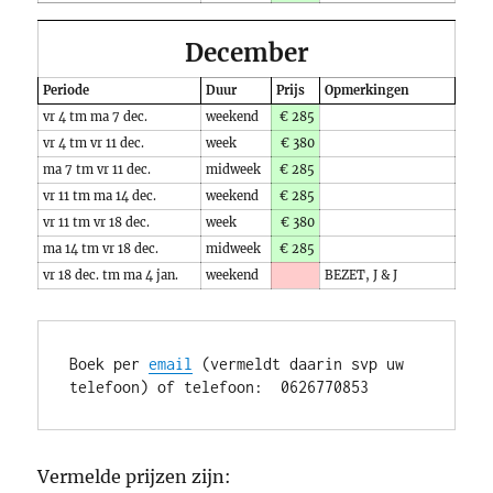
December
Periode
Duur
Prijs
Opmerkingen
vr 4 tm ma 7 dec.
weekend
€ 285
vr 4 tm vr 11 dec.
week
€ 380
ma 7 tm vr 11 dec.
midweek
€ 285
vr 11 tm ma 14 dec.
weekend
€ 285
vr 11 tm vr 18 dec.
week
€ 380
ma 14 tm vr 18 dec.
midweek
€ 285
vr 18 dec. tm ma 4 jan.
weekend
BEZET, J & J
Boek per 
email
 (vermeldt daarin svp uw 
telefoon) of telefoon:  0626770853
Vermelde prijzen zijn: