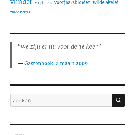
vlinder
voorjaarsbloeier
wilde akelei
vogelmelk
wilde narcis
“we zijn er nu voor de 3e keer”
Gastenboek
,
2 maart 2009
ZO
Zoeken
naar: