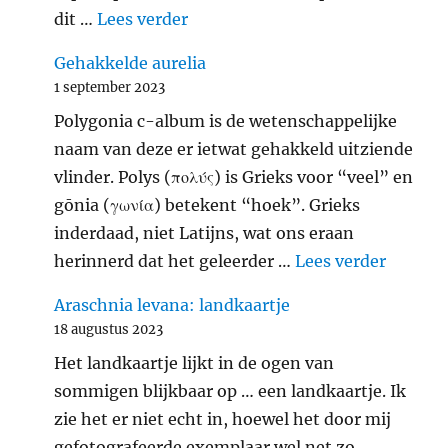
"Zevenstippelig lieveheersbeest
dit …
Lees verder
Gehakkelde aurelia
1 september 2023
Polygonia c-album is de wetenschappelijke
naam van deze er ietwat gehakkeld uitziende
vlinder. Polys (πολύς) is Grieks voor “veel” en
gōnia (γωνία) betekent “hoek”. Grieks
inderdaad, niet Latijns, wat ons eraan
"Gehakk
herinnerd dat het geleerder …
Lees verder
Araschnia levana: landkaartje
18 augustus 2023
Het landkaartje lijkt in de ogen van
sommigen blijkbaar op … een landkaartje. Ik
zie het er niet echt in, hoewel het door mij
gefotografeerde exemplaar wel net zo