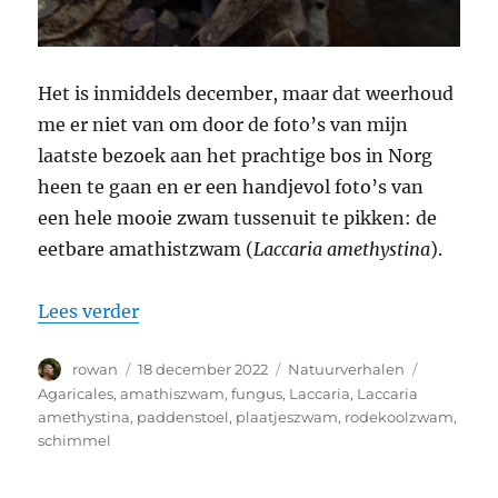
Het is inmiddels december, maar dat weerhoud
me er niet van om door de foto’s van mijn
laatste bezoek aan het prachtige bos in Norg
heen te gaan en er een handjevol foto’s van
een hele mooie zwam tussenuit te pikken: de
eetbare amathistzwam (
Laccaria amethystina
).
“Op paddenstoelenjacht in oktober: de
Lees verder
Auteur
Geplaatst
Categorieën
Tags
rowan
18 december 2022
Natuurverhalen
op
Agaricales
,
amathiszwam
,
fungus
,
Laccaria
,
Laccaria
amethystina
,
paddenstoel
,
plaatjeszwam
,
rodekoolzwam
,
schimmel