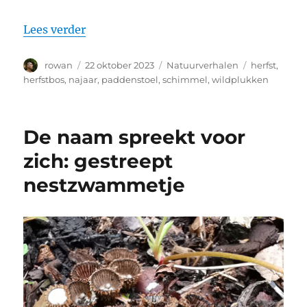
“Verantwoord paddenstoelen zoeken”
Lees verder
Auteur
Geplaatst
Categorieën
Tags
rowan
22 oktober 2023
Natuurverhalen
herfst
,
op
herfstbos
,
najaar
,
paddenstoel
,
schimmel
,
wildplukken
De naam spreekt voor
zich: gestreept
nestzwammetje