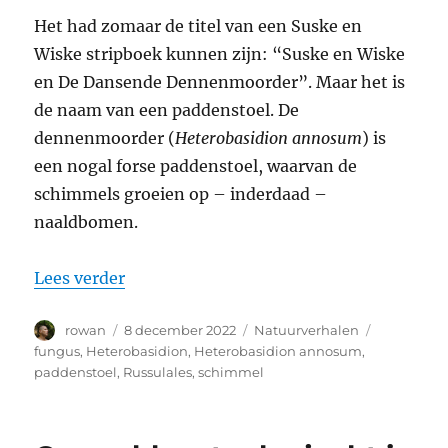
Het had zomaar de titel van een Suske en
Wiske stripboek kunnen zijn: “Suske en Wiske
en De Dansende Dennenmoorder”. Maar het is
de naam van een paddenstoel. De
dennenmoorder (
Heterobasidion annosum
) is
een nogal forse paddenstoel, waarvan de
schimmels groeien op – inderdaad –
naaldbomen.
“Op paddenstoelenjacht in oktober: de
Lees verder
Auteur
Geplaatst
Categorieën
Tags
rowan
8 december 2022
Natuurverhalen
op
fungus
,
Heterobasidion
,
Heterobasidion annosum
,
paddenstoel
,
Russulales
,
schimmel