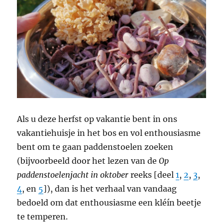
Als u deze herfst op vakantie bent in ons
vakantiehuisje in het bos en vol enthousiasme
bent om te gaan paddenstoelen zoeken
(bijvoorbeeld door het lezen van de
Op
paddenstoelenjacht in oktober
reeks [deel
1
,
2
,
3
,
4
, en
5
]), dan is het verhaal van vandaag
bedoeld om dat enthousiasme een kléín beetje
te temperen.