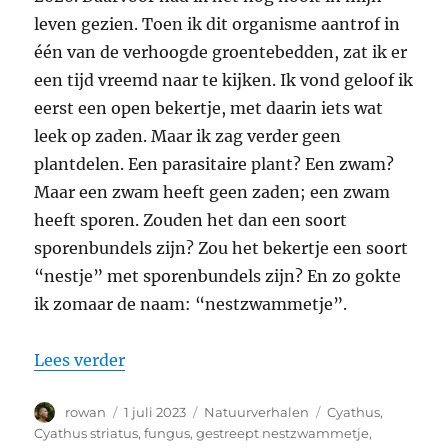
leven gezien. Toen ik dit organisme aantrof in
één van de verhoogde groentebedden, zat ik er
een tijd vreemd naar te kijken. Ik vond geloof ik
eerst een open bekertje, met daarin iets wat
leek op zaden. Maar ik zag verder geen
plantdelen. Een parasitaire plant? Een zwam?
Maar een zwam heeft geen zaden; een zwam
heeft sporen. Zouden het dan een soort
sporenbundels zijn? Zou het bekertje een soort
“nestje” met sporenbundels zijn? En zo gokte
ik zomaar de naam: “nestzwammetje”.
“De naam spreekt voor zich: gestreept
Lees verder
Auteur
Geplaatst
Categorieën
Tags
rowan
1 juli 2023
Natuurverhalen
Cyathus
,
op
Cyathus striatus
,
fungus
,
gestreept nestzwammetje
,