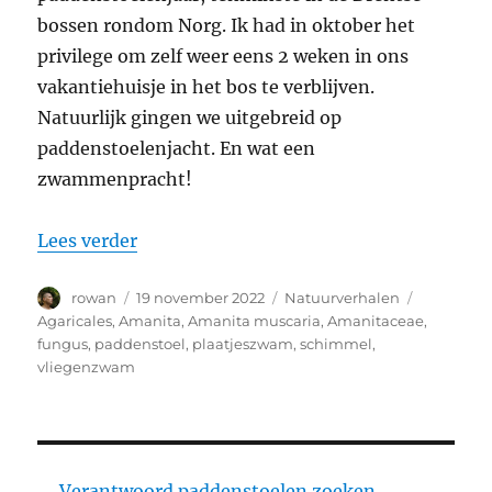
bossen rondom Norg. Ik had in oktober het
privilege om zelf weer eens 2 weken in ons
vakantiehuisje in het bos te verblijven.
Natuurlijk gingen we uitgebreid op
paddenstoelenjacht. En wat een
zwammenpracht!
“Op paddenstoelenjacht in oktober: de
Lees verder
Auteur
Geplaatst
Categorieën
Tags
rowan
19 november 2022
Natuurverhalen
op
Agaricales
,
Amanita
,
Amanita muscaria
,
Amanitaceae
,
fungus
,
paddenstoel
,
plaatjeszwam
,
schimmel
,
vliegenzwam
Verantwoord paddenstoelen zoeken