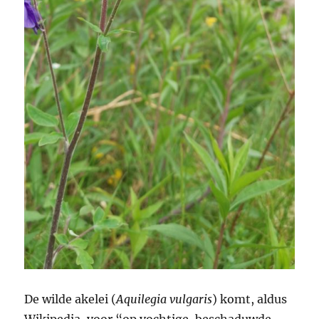
De wilde akelei (
Aquilegia vulgaris
) komt, aldus
Wikipedia, voor “op vochtige, beschaduwde