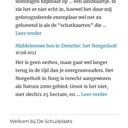
sommigen blijkbaar op … een landkaartje. Ik
zie het er niet echt in, hoewel het door mij
gefotografeerde exemplaar wel net zo
gehavend is als de “schatkaarten” die …
"Araschnia levana: landkaartje"
Lees verder
Middeleeuws bos in Drenthe: het Norgerholt
30 juli 2023
Het is geen oerbos, maar gaat wel langer
terug in de tijd dan je overgrootouders. Het
Norgerholt in Norg is terecht aangewezen
als Natura 2000 gebied. Groot is het niet,
"Middele
met slechts 25 hectare, en …
Lees verder
Welkom bij De Schuilplaats