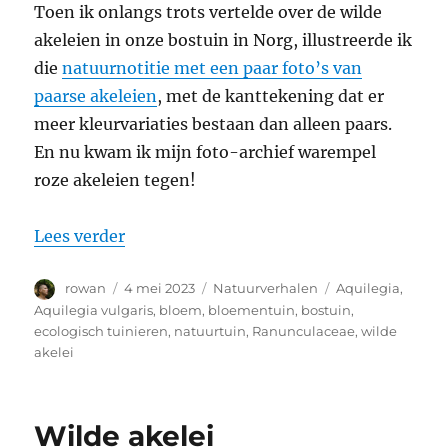
Toen ik onlangs trots vertelde over de wilde
akeleien in onze bostuin in Norg, illustreerde ik
die
natuurnotitie met een paar foto’s van
paarse akeleien
, met de kanttekening dat er
meer kleurvariaties bestaan dan alleen paars.
En nu kwam ik mijn foto-archief warempel
roze akeleien tegen!
“Wilde akelei: ook in het roze”
Lees verder
Auteur
Geplaatst
Categorieën
Tags
rowan
4 mei 2023
Natuurverhalen
Aquilegia
,
op
Aquilegia vulgaris
,
bloem
,
bloementuin
,
bostuin
,
ecologisch tuinieren
,
natuurtuin
,
Ranunculaceae
,
wilde
akelei
Wilde akelei