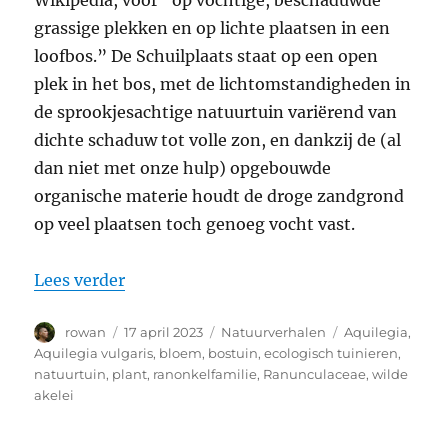
grassige plekken en op lichte plaatsen in een
loofbos.” De Schuilplaats staat op een open
plek in het bos, met de lichtomstandigheden in
de sprookjesachtige natuurtuin variërend van
dichte schaduw tot volle zon, en dankzij de (al
dan niet met onze hulp) opgebouwde
organische materie houdt de droge zandgrond
op veel plaatsen toch genoeg vocht vast.
“Wilde akelei”
Lees verder
Auteur
Geplaatst
Categorieën
Tags
rowan
17 april 2023
Natuurverhalen
Aquilegia
,
op
Aquilegia vulgaris
,
bloem
,
bostuin
,
ecologisch tuinieren
,
natuurtuin
,
plant
,
ranonkelfamilie
,
Ranunculaceae
,
wilde
akelei