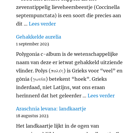
zevenstippelig lieveheersbeestje (Coccinella
septempunctata) is een soort die precies aan
"Zevenstippelig lieveheersbeest
dit …
Lees verder
Gehakkelde aurelia
1 september 2023
Polygonia c-album is de wetenschappelijke
naam van deze er ietwat gehakkeld uitziende
vlinder. Polys (πολύς) is Grieks voor “veel” en
gōnia (γωνία) betekent “hoek”. Grieks
inderdaad, niet Latijns, wat ons eraan
"Gehakk
herinnerd dat het geleerder …
Lees verder
Araschnia levana: landkaartje
18 augustus 2023
Het landkaartje lijkt in de ogen van