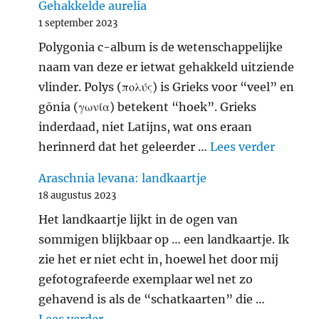
Gehakkelde aurelia
1 september 2023
Polygonia c-album is de wetenschappelijke
naam van deze er ietwat gehakkeld uitziende
vlinder. Polys (πολύς) is Grieks voor “veel” en
gōnia (γωνία) betekent “hoek”. Grieks
inderdaad, niet Latijns, wat ons eraan
"Gehakk
herinnerd dat het geleerder …
Lees verder
Araschnia levana: landkaartje
18 augustus 2023
Het landkaartje lijkt in de ogen van
sommigen blijkbaar op … een landkaartje. Ik
zie het er niet echt in, hoewel het door mij
gefotografeerde exemplaar wel net zo
gehavend is als de “schatkaarten” die …
"Araschnia levana: landkaartje"
Lees verder