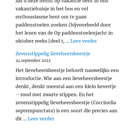
Als u deze herfst op vakantie bent in ons
vakantiehuisje in het bos en vol
enthousiasme bent om te gaan
paddenstoelen zoeken (bijvoorbeeld door
het lezen van de Op paddenstoelenjacht in
"Verantwoord
oktober reeks [deel 1, …
Lees verder
Zevenstippelig lieveheersbeestje
24 september 2023
Het lieveheersbeestje behoeft nauwelijks een
introductie. Wie aan een lieveheersbeestje
denkt, denkt meestal aan een klein kevertje
– rood met zwarte stippen. En het
zevenstippelig lieveheersbeestje (Coccinella
septempunctata) is een soort die precies aan
"Zevenstippelig lieveheersbeest
dit …
Lees verder