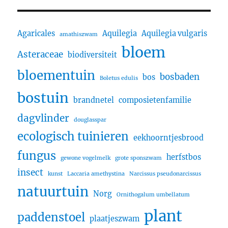
Agaricales
Aquilegia
Aquilegia vulgaris
amathiszwam
bloem
Asteraceae
biodiversiteit
bloementuin
bosbaden
bos
Boletus edulis
bostuin
brandnetel
composietenfamilie
dagvlinder
douglasspar
ecologisch tuinieren
eekhoorntjesbrood
fungus
herfstbos
gewone vogelmelk
grote sponszwam
insect
kunst
Laccaria amethystina
Narcissus pseudonarcissus
natuurtuin
Norg
Ornithogalum umbellatum
plant
paddenstoel
plaatjeszwam