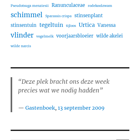
Ranunculaceae
Pseudotsuga menziesii
rodekoolzwam
schimmel
stinsenplant
Sparassis crispa
tegeltuin
Urtica
stinsentuin
Vanessa
tijloos
vlinder
voorjaarsbloeier
wilde akelei
vogelmelk
wilde narcis
“Deze plek bracht ons deze week
precies wat we nodig hadden”
Gastenboek
,
13 september 2009