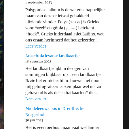
1 september 2023
Polygonia c-album is de wetenschappelijke
naam van deze er ietwat gehakkeld
uitziende vlinder. Polys (πολύς) is Grieks
voor “veel” en gōnia (γωνία) betekent
“hoek”. Grieks inderdaad, niet Latijns, wat
ons eraan herinnerd dat het geleerder …
"Gehakkelde aurelia"
Lees verder
Araschnia levana: landkaartje
18 augustus 2023
Het landkaartje lijkt in de ogen van
sommigen blijkbaar op … een landkaartje.
Ik zie het er niet echt in, hoewel het door
mij gefotografeerde exemplaar wel net zo
gehavend is als de “schatkaarten” die …
"Araschnia levana: landkaartje"
Lees verder
Middeleeuws bos in Drenthe: het
Norgerholt
30 juli 2023
Het is geen oerbos, maar gaat wel langer