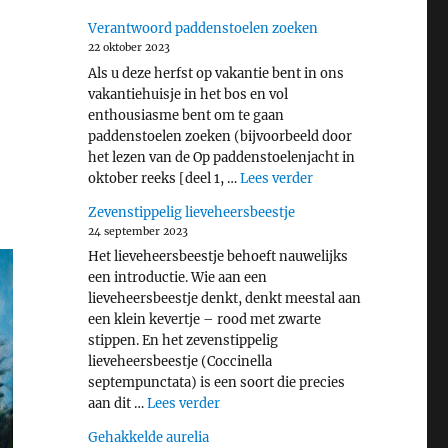
Verantwoord paddenstoelen zoeken
22 oktober 2023
Als u deze herfst op vakantie bent in ons
vakantiehuisje in het bos en vol
enthousiasme bent om te gaan
paddenstoelen zoeken (bijvoorbeeld door
het lezen van de Op paddenstoelenjacht in
"Verantwoord padde
oktober reeks [deel 1, …
Lees verder
Zevenstippelig lieveheersbeestje
24 september 2023
Het lieveheersbeestje behoeft nauwelijks
een introductie. Wie aan een
lieveheersbeestje denkt, denkt meestal aan
een klein kevertje – rood met zwarte
stippen. En het zevenstippelig
lieveheersbeestje (Coccinella
septempunctata) is een soort die precies
"Zevenstippelig lieveheersbeestje"
aan dit …
Lees verder
Gehakkelde aurelia