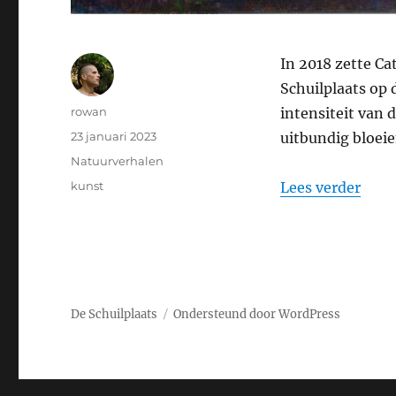
In 2018 zette Ca
Schuilplaats op d
Auteur
rowan
intensiteit van 
Geplaatst
23 januari 2023
uitbundig bloei
op
Categorieën
Natuurverhalen
Tags
“Pra
kunst
Lees verder
De Schuilplaats
Ondersteund door WordPress