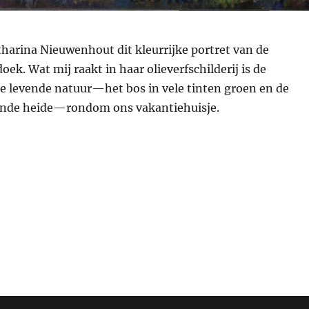
tharina Nieuwenhout dit kleurrijke portret van de
oek. Wat mij raakt in haar olieverfschilderij is de
de levende natuur—het bos in vele tinten groen en de
ende heide—rondom ons vakantiehuisje.
chtig portret van De Schuilplaats door Catharina Nieuw