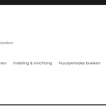
stzoekers
men
Indeling & inrichting
Huurperiodes boeken