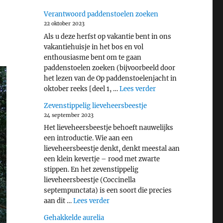
Verantwoord paddenstoelen zoeken
22 oktober 2023
Als u deze herfst op vakantie bent in ons
vakantiehuisje in het bos en vol
enthousiasme bent om te gaan
paddenstoelen zoeken (bijvoorbeeld door
het lezen van de Op paddenstoelenjacht in
"Verantwoord padde
oktober reeks [deel 1, …
Lees verder
Zevenstippelig lieveheersbeestje
24 september 2023
Het lieveheersbeestje behoeft nauwelijks
een introductie. Wie aan een
lieveheersbeestje denkt, denkt meestal aan
een klein kevertje – rood met zwarte
stippen. En het zevenstippelig
lieveheersbeestje (Coccinella
septempunctata) is een soort die precies
"Zevenstippelig lieveheersbeestje"
aan dit …
Lees verder
Gehakkelde aurelia