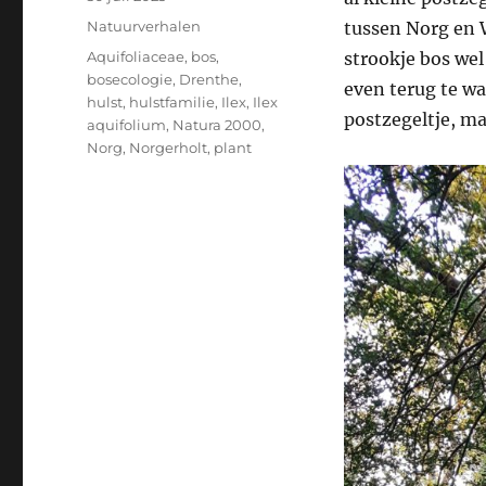
op
Categorieën
Natuurverhalen
tussen Norg en 
Tags
Aquifoliaceae
,
bos
,
strookje bos wel
bosecologie
,
Drenthe
,
even terug te w
hulst
,
hulstfamilie
,
Ilex
,
Ilex
postzegeltje, m
aquifolium
,
Natura 2000
,
Norg
,
Norgerholt
,
plant