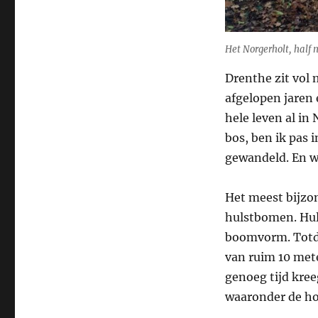
Het Norgerholt, half
Drenthe zit vol 
afgelopen jaren 
hele leven al i
bos, ben ik pas 
gewandeld. En wa
Het meest bijzo
hulstbomen. Hul
boomvorm. Totda
van ruim 10 mete
genoeg tijd kree
waaronder de ho