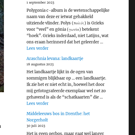
1 september 2023
Polygonia c-album is de wetenschappelijke
naam van deze er ietwat gehakkeld
uitziende vlinder. Polys (πολύς) is Grieks
voor “veel” en gōnia (γωνία) betekent
“hoek”. Grieks inderdaad, niet Latijns, wat
ons eraan herinnerd dat het geleerder …
"Gehakkelde aurelia"
Lees verder
Araschnia levana: landkaartje
18 augustus 2023
Het landkaartje lijkt in de ogen van
sommigen blijkbaar op … een landkaartje.
Ik zie het er niet echt in, hoewel het door
mij gefotografeerde exemplaar wel net zo
gehavend is als de “schatkaarten” die …
"Araschnia levana: landkaartje"
Lees verder
Middeleeuws bos in Drenthe: het
Norgerholt
h
30 juli 2023
Het is geen oerbos, maar gaat wel langer