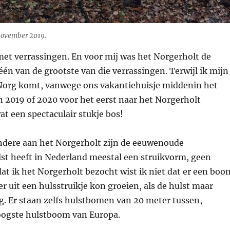
 november 2019.
met verrassingen. En voor mij was het Norgerholt de
één van de grootste van die verrassingen. Terwijl ik mijn
n Norg komt, vanwege ons vakantiehuisje middenin het
in 2019 of 2020 voor het eerst naar het Norgerholt
t een spectaculair stukje bos!
ndere aan het Norgerholt zijn de eeuwenoude
st heeft in Nederland meestal een struikvorm, geen
t ik het Norgerholt bezocht wist ik niet dat er een boo
r uit een hulsstruikje kon groeien, als de hulst maar
g. Er staan zelfs hulstbomen van 20 meter tussen,
ogste hulstboom van Europa.