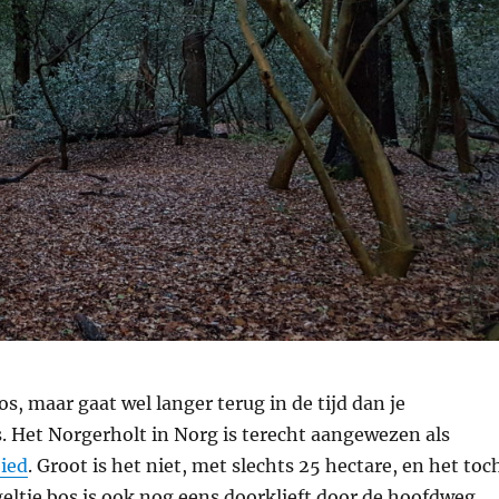
os, maar gaat wel langer terug in de tijd dan je
. Het Norgerholt in Norg is terecht aangewezen als
ied
. Groot is het niet, met slechts 25 hectare, en het toc
geltje bos is ook nog eens doorklieft door de hoofdweg