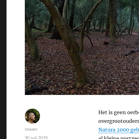
Het is geen oerb
overgrootouders
Auteur
rowan
Natura 2000 geb
Geplaatst
30 juli 2023
al kleine postze