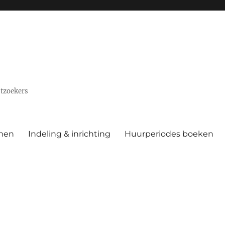
stzoekers
men
Indeling & inrichting
Huurperiodes boeken