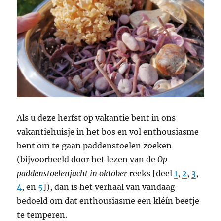
Als u deze herfst op vakantie bent in ons
vakantiehuisje in het bos en vol enthousiasme
bent om te gaan paddenstoelen zoeken
(bijvoorbeeld door het lezen van de
Op
paddenstoelenjacht in oktober
reeks [deel
1
,
2
,
3
,
4
, en
5
]), dan is het verhaal van vandaag
bedoeld om dat enthousiasme een kléín beetje
te temperen.