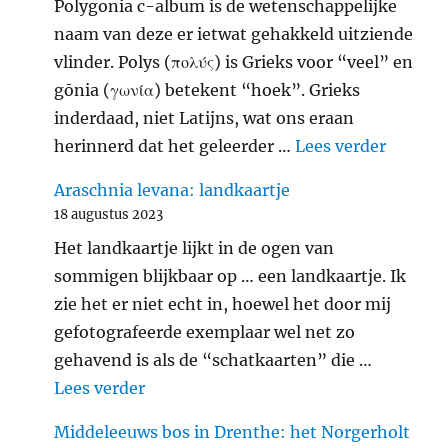
Polygonia c-album is de wetenschappelijke
naam van deze er ietwat gehakkeld uitziende
vlinder. Polys (πολύς) is Grieks voor “veel” en
gōnia (γωνία) betekent “hoek”. Grieks
inderdaad, niet Latijns, wat ons eraan
"Gehakk
herinnerd dat het geleerder …
Lees verder
Araschnia levana: landkaartje
18 augustus 2023
Het landkaartje lijkt in de ogen van
sommigen blijkbaar op … een landkaartje. Ik
zie het er niet echt in, hoewel het door mij
gefotografeerde exemplaar wel net zo
gehavend is als de “schatkaarten” die …
"Araschnia levana: landkaartje"
Lees verder
Middeleeuws bos in Drenthe: het Norgerholt