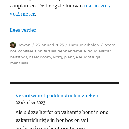
aanplanten. De hoogste hiervan
mat in 2017
50,4 meter
.
“Douglassparrenbos in Norg”
Lees verder
Auteur
Geplaatst
Categorieën
Tags
rowan
23 januari 2023
Natuurverhalen
boom
,
op
bos
,
conifeer
,
Coniferales
,
dennenfamilie
,
douglasspar
,
herfstbos
,
naaldboom
,
Norg
,
plant
,
Pseudotsuga
menziesii
Verantwoord paddenstoelen zoeken
22 oktober 2023
Als u deze herfst op vakantie bent in ons
vakantiehuisje in het bos en vol
enthousiasme bent om te gaan