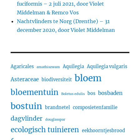
fuciformis – 2 juli 2021, door Violet
Middelman & Remco Vos
Nachtvlinders te Norg (Drenthe) – 31
december 2020, door Violet Middelman
Agaricales
Aquilegia
Aquilegia vulgaris
amathiszwam
bloem
Asteraceae
biodiversiteit
bloementuin
bosbaden
bos
Boletus edulis
bostuin
brandnetel
composietenfamilie
dagvlinder
douglasspar
ecologisch tuinieren
eekhoorntjesbrood