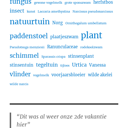
fungus
herfstbos
gewone vogelmelk
grote sponszwam
insect
kunst
Laccaria amethystina
Narcissus pseudonarcissus
natuurtuin
Norg
Ornithogalum umbellatum
plant
paddenstoel
plaatjeszwam
Ranunculaceae
Pseudotsuga menziesii
rodekoolzwam
schimmel
stinsenplant
Sparassis crispa
tegeltuin
Urtica
stinsentuin
Vanessa
tijloos
vlinder
voorjaarsbloeier
wilde akelei
vogelmelk
wilde narcis
“Dit was al weer onze 2de vakantie
hier”