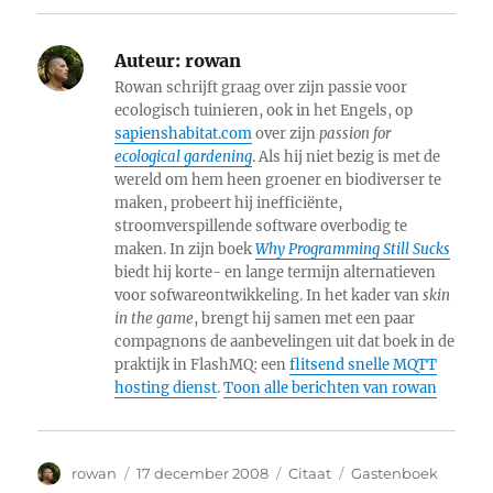
Auteur:
rowan
Rowan schrijft graag over zijn passie voor
ecologisch tuinieren, ook in het Engels, op
sapienshabitat.com
over zijn
passion for
ecological gardening
. Als hij niet bezig is met de
wereld om hem heen groener en biodiverser te
maken, probeert hij inefficiënte,
stroomverspillende software overbodig te
maken. In zijn boek
Why Programming Still Sucks
biedt hij korte- en lange termijn alternatieven
voor sofwareontwikkeling. In het kader van
skin
in the game
, brengt hij samen met een paar
compagnons de aanbevelingen uit dat boek in de
praktijk in FlashMQ: een
flitsend snelle MQTT
hosting dienst
.
Toon alle berichten van rowan
Auteur
Geplaatst
Format
Categorieën
rowan
17 december 2008
Citaat
Gastenboek