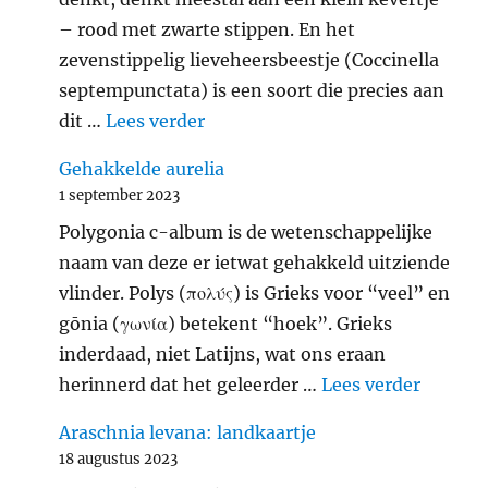
– rood met zwarte stippen. En het
zevenstippelig lieveheersbeestje (Coccinella
septempunctata) is een soort die precies aan
"Zevenstippelig lieveheersbeest
dit …
Lees verder
Gehakkelde aurelia
1 september 2023
Polygonia c-album is de wetenschappelijke
naam van deze er ietwat gehakkeld uitziende
vlinder. Polys (πολύς) is Grieks voor “veel” en
gōnia (γωνία) betekent “hoek”. Grieks
inderdaad, niet Latijns, wat ons eraan
"Gehakk
herinnerd dat het geleerder …
Lees verder
Araschnia levana: landkaartje
18 augustus 2023