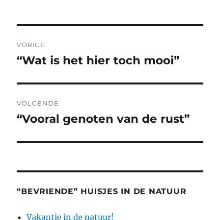
op
Bericht
VORIGE
navigatie
“Wat is het hier toch mooi”
Vorig
bericht:
VOLGENDE
“Vooral genoten van de rust”
Volgend
bericht:
“BEVRIENDE” HUISJES IN DE NATUUR
Vakantie in de natuur!