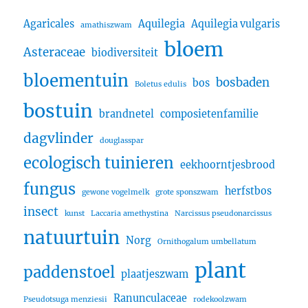
Agaricales
Aquilegia
Aquilegia vulgaris
amathiszwam
bloem
Asteraceae
biodiversiteit
bloementuin
bosbaden
bos
Boletus edulis
bostuin
brandnetel
composietenfamilie
dagvlinder
douglasspar
ecologisch tuinieren
eekhoorntjesbrood
fungus
herfstbos
gewone vogelmelk
grote sponszwam
insect
kunst
Laccaria amethystina
Narcissus pseudonarcissus
natuurtuin
Norg
Ornithogalum umbellatum
plant
paddenstoel
plaatjeszwam
Ranunculaceae
Pseudotsuga menziesii
rodekoolzwam