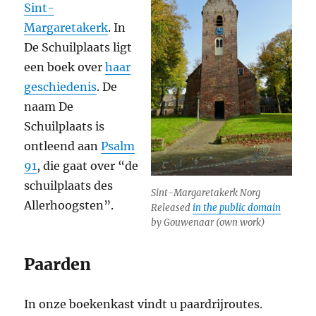
Sint-
Margaretakerk
. In
De Schuilplaats ligt
een boek over
haar
geschiedenis
. De
naam De
Schuilplaats is
ontleend aan
Psalm
91
, die gaat over “de
schuilplaats des
Sint-Margaretakerk Norg
Allerhoogsten”.
Released
in the public domain
by Gouwenaar (own work)
Paarden
In onze boekenkast vindt u paardrijroutes.