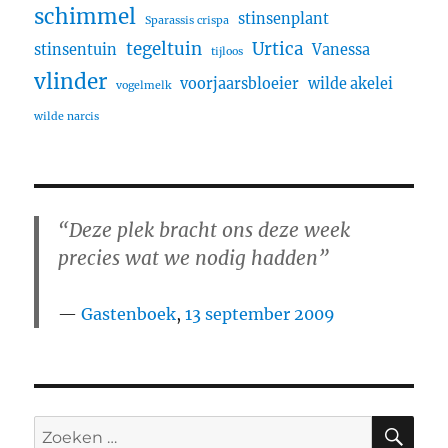
schimmel
stinsenplant
Sparassis crispa
tegeltuin
Urtica
stinsentuin
Vanessa
tijloos
vlinder
voorjaarsbloeier
wilde akelei
vogelmelk
wilde narcis
“Deze plek bracht ons deze week
precies wat we nodig hadden”
Gastenboek
,
13 september 2009
ZO
Zoeken