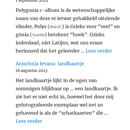
1 september 2023
Polygonia c-album is de wetenschappelijke
naam van deze er ietwat gehakkeld uitziende
vlinder. Polys (πολύς) is Grieks voor “veel” en
gōnia (γωνία) betekent “hoek”. Grieks
inderdaad, niet Latijns, wat ons eraan
"Gehakk
herinnerd dat het geleerder …
Lees verder
Araschnia levana: landkaartje
18 augustus 2023
Het landkaartje lijkt in de ogen van
sommigen blijkbaar op … een landkaartje. Ik
zie het er niet echt in, hoewel het door mij
gefotografeerde exemplaar wel net zo
gehavend is als de “schatkaarten” die …
"Araschnia levana: landkaartje"
Lees verder