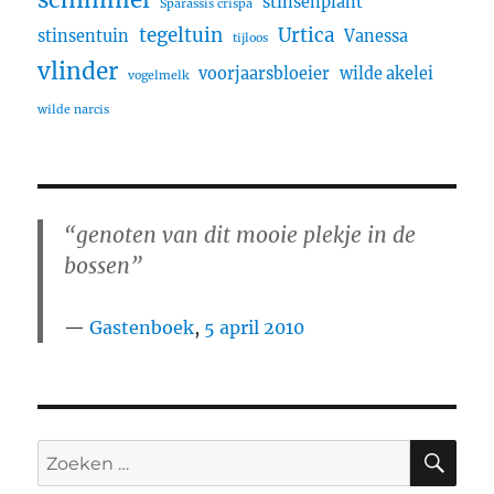
schimmel
stinsenplant
Sparassis crispa
tegeltuin
Urtica
stinsentuin
Vanessa
tijloos
vlinder
voorjaarsbloeier
wilde akelei
vogelmelk
wilde narcis
“genoten van dit mooie plekje in de
bossen”
Gastenboek
,
5 april 2010
ZO
Zoeken
naar: