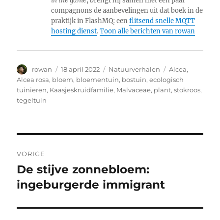
in the game
, brengt hij samen met een paar
compagnons de aanbevelingen uit dat boek in de
praktijk in FlashMQ: een
flitsend snelle MQTT
hosting dienst
.
Toon alle berichten van rowan
Auteur
Geplaatst
Categorieën
Tags
rowan
18 april 2022
Natuurverhalen
Alcea
,
op
Alcea rosa
,
bloem
,
bloementuin
,
bostuin
,
ecologisch
tuinieren
,
Kaasjeskruidfamilie
,
Malvaceae
,
plant
,
stokroos
,
tegeltuin
Bericht
VORIGE
navigatie
De stijve zonnebloem:
Vorig
bericht:
ingeburgerde immigrant