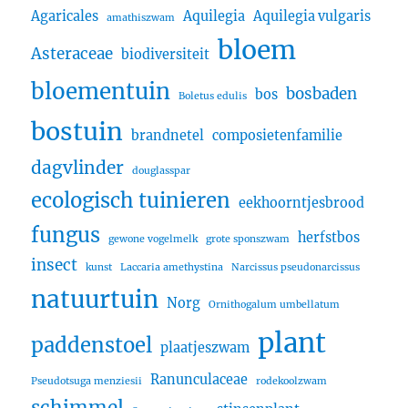
Agaricales
Aquilegia
Aquilegia vulgaris
amathiszwam
bloem
Asteraceae
biodiversiteit
bloementuin
bosbaden
bos
Boletus edulis
bostuin
brandnetel
composietenfamilie
dagvlinder
douglasspar
ecologisch tuinieren
eekhoorntjesbrood
fungus
herfstbos
gewone vogelmelk
grote sponszwam
insect
kunst
Laccaria amethystina
Narcissus pseudonarcissus
natuurtuin
Norg
Ornithogalum umbellatum
plant
paddenstoel
plaatjeszwam
Ranunculaceae
Pseudotsuga menziesii
rodekoolzwam