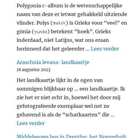
Polygonia c-album is de wetenschappelijke
naam van deze er ietwat gehakkeld uitziende
vlinder. Polys (πολύς) is Grieks voor “veel” en
gōnia (γωνία) betekent “hoek”. Grieks
inderdaad, niet Latijns, wat ons eraan
"Gehakk
herinnerd dat het geleerder …
Lees verder
Araschnia levana: landkaartje
18 augustus 2023
Het landkaartje lijkt in de ogen van
sommigen blijkbaar op … een landkaartje. Ik
zie het er niet echt in, hoewel het door mij
gefotografeerde exemplaar wel net zo
gehavend is als de “schatkaarten” die …
"Araschnia levana: landkaartje"
Lees verder
Middeleeuws bos in Drenthe: het Norgerholt