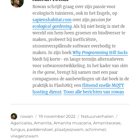
Rowan schrijft graag over zijn passie voor
ecologisch tuinieren, ook in het Engels, op
sapienshabitat.com
over zijn
passion for
ecological gardening
. Als hij niet bezig is met de
wereld om hem heen groener en biodiverser te
maken, probeert hij inefficiënte,
stroomverspillende software overbodig te
maken. In zijn boek
Why Programming Still Sucks
biedt hij korte- en lange termijn alternatieven
voor sofwareontwikkeling. In het kader van
skin
in the game
, brengt hij samen met een paar
compagnons de aanbevelingen uit dat boek in de
praktijk in FlashMQ: een
flitsend snelle MQTT
hosting dienst
.
Toon alle berichten van rowan
Auteur
Geplaatst
Categorieën
Tags
rowan
19 november 2022
Natuurverhalen
op
Agaricales
,
Amanita
,
Amanita muscaria
,
Amanitaceae
,
fungus
,
paddenstoel
,
plaatjeszwam
,
schimmel
,
vliegenzwam