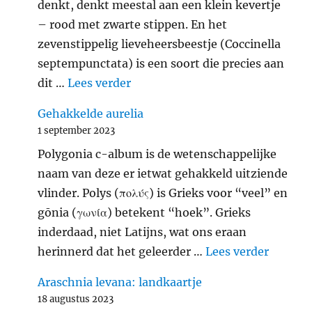
denkt, denkt meestal aan een klein kevertje
– rood met zwarte stippen. En het
zevenstippelig lieveheersbeestje (Coccinella
septempunctata) is een soort die precies aan
"Zevenstippelig lieveheersbeest
dit …
Lees verder
Gehakkelde aurelia
1 september 2023
Polygonia c-album is de wetenschappelijke
naam van deze er ietwat gehakkeld uitziende
vlinder. Polys (πολύς) is Grieks voor “veel” en
gōnia (γωνία) betekent “hoek”. Grieks
inderdaad, niet Latijns, wat ons eraan
"Gehakk
herinnerd dat het geleerder …
Lees verder
Araschnia levana: landkaartje
18 augustus 2023