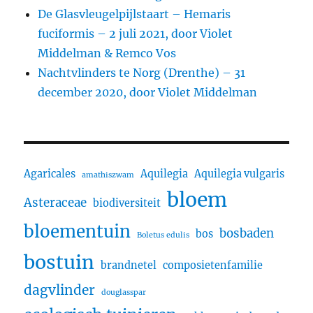
De Glasvleugelpijlstaart – Hemaris
fuciformis – 2 juli 2021, door Violet
Middelman & Remco Vos
Nachtvlinders te Norg (Drenthe) – 31
december 2020, door Violet Middelman
Agaricales
Aquilegia
Aquilegia vulgaris
amathiszwam
bloem
Asteraceae
biodiversiteit
bloementuin
bosbaden
bos
Boletus edulis
bostuin
brandnetel
composietenfamilie
dagvlinder
douglasspar