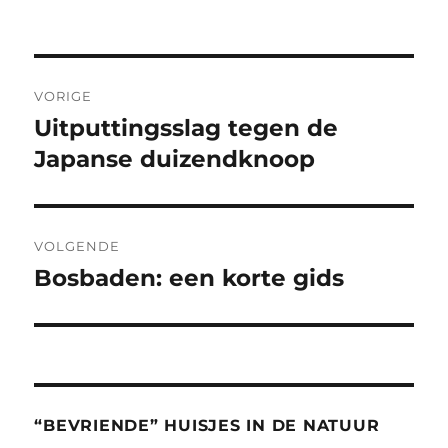
Bericht
VORIGE
navigatie
Uitputtingsslag tegen de
Vorig
bericht:
Japanse duizendknoop
VOLGENDE
Bosbaden: een korte gids
Volgend
bericht:
“BEVRIENDE” HUISJES IN DE NATUUR