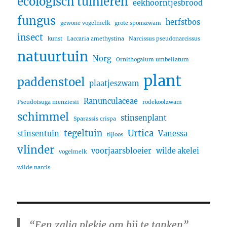
ecologisch tuinieren
eekhoorntjesbrood
fungus
herfstbos
gewone vogelmelk
grote sponszwam
insect
kunst
Laccaria amethystina
Narcissus pseudonarcissus
natuurtuin
Norg
Ornithogalum umbellatum
plant
paddenstoel
plaatjeszwam
Ranunculaceae
Pseudotsuga menziesii
rodekoolzwam
schimmel
stinsenplant
Sparassis crispa
tegeltuin
Urtica
stinsentuin
Vanessa
tijloos
vlinder
voorjaarsbloeier
wilde akelei
vogelmelk
wilde narcis
“Een zalig plekje om bij te tanken”