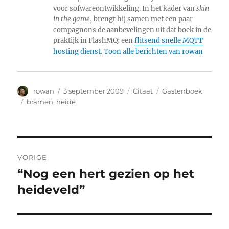
voor sofwareontwikkeling. In het kader van
skin
in the game
, brengt hij samen met een paar
compagnons de aanbevelingen uit dat boek in de
praktijk in FlashMQ: een
flitsend snelle MQTT
hosting dienst
.
Toon alle berichten van rowan
Auteur
Geplaatst
Format
Categorieën
rowan
3 september 2009
Citaat
Gastenboek
op
Tags
bramen
,
heide
Bericht
VORIGE
navigatie
“Nog een hert gezien op het
Vorig
bericht:
heideveld”