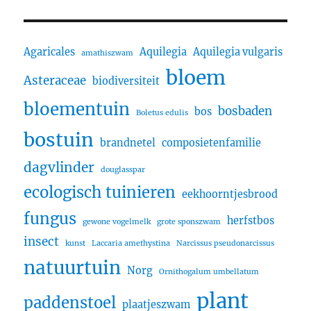
Agaricales
Aquilegia
Aquilegia vulgaris
amathiszwam
bloem
Asteraceae
biodiversiteit
bloementuin
bosbaden
bos
Boletus edulis
bostuin
brandnetel
composietenfamilie
dagvlinder
douglasspar
ecologisch tuinieren
eekhoorntjesbrood
fungus
herfstbos
gewone vogelmelk
grote sponszwam
insect
kunst
Laccaria amethystina
Narcissus pseudonarcissus
natuurtuin
Norg
Ornithogalum umbellatum
plant
paddenstoel
plaatjeszwam