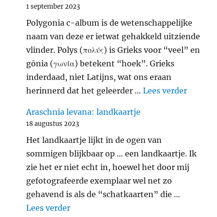
1 september 2023
Polygonia c-album is de wetenschappelijke
naam van deze er ietwat gehakkeld uitziende
vlinder. Polys (πολύς) is Grieks voor “veel” en
gōnia (γωνία) betekent “hoek”. Grieks
inderdaad, niet Latijns, wat ons eraan
"Gehakk
herinnerd dat het geleerder …
Lees verder
Araschnia levana: landkaartje
18 augustus 2023
Het landkaartje lijkt in de ogen van
sommigen blijkbaar op … een landkaartje. Ik
zie het er niet echt in, hoewel het door mij
gefotografeerde exemplaar wel net zo
gehavend is als de “schatkaarten” die …
"Araschnia levana: landkaartje"
Lees verder