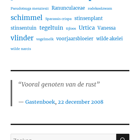
Ranunculaceae
Pseudotsuga menziesii
rodekoolzwam
schimmel
stinsenplant
Sparassis crispa
tegeltuin
Urtica
stinsentuin
Vanessa
tijloos
vlinder
voorjaarsbloeier
wilde akelei
vogelmelk
wilde narcis
“Vooral genoten van de rust”
Gastenboek
,
22 december 2008
ZO
Zoeken