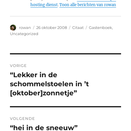
hosting dienst
.
Toon alle berichten van rowan
Auteur
Geplaatst
Format
Categorieën
rowan
26 oktober 2008
Citaat
Gastenboek
,
op
Uncategorized
Bericht
VORIGE
navigatie
“Lekker in de
Vorig
bericht:
schommelstoelen in ’t
[oktober]zonnetje”
VOLGENDE
“hei in de sneeuw”
Volgend