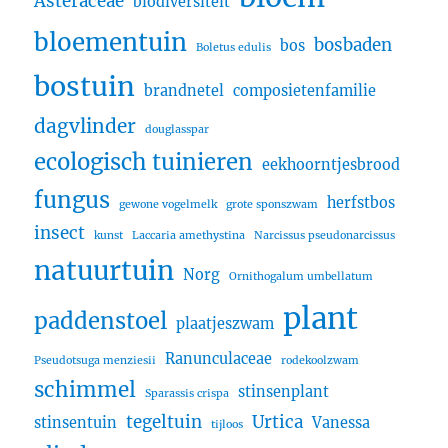
Asteraceae
biodiversiteit
bloementuin
bosbaden
bos
Boletus edulis
bostuin
brandnetel
composietenfamilie
dagvlinder
douglasspar
ecologisch tuinieren
eekhoorntjesbrood
fungus
herfstbos
gewone vogelmelk
grote sponszwam
insect
kunst
Laccaria amethystina
Narcissus pseudonarcissus
natuurtuin
Norg
Ornithogalum umbellatum
plant
paddenstoel
plaatjeszwam
Ranunculaceae
Pseudotsuga menziesii
rodekoolzwam
schimmel
stinsenplant
Sparassis crispa
tegeltuin
Urtica
stinsentuin
Vanessa
tijloos