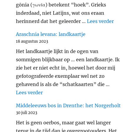
gōnia (γωνία) betekent “hoek”. Grieks
inderdaad, niet Latijns, wat ons eraan
"Gehakk
herinnerd dat het geleerder …
Lees verder
Araschnia levana: landkaartje
18 augustus 2023
Het landkaartje lijkt in de ogen van
sommigen blijkbaar op … een landkaartje. Ik
zie het er niet echt in, hoewel het door mij
gefotografeerde exemplaar wel net zo
gehavend is als de “schatkaarten” die …
"Araschnia levana: landkaartje"
Lees verder
Middeleeuws bos in Drenthe: het Norgerholt
30 juli 2023
Het is geen oerbos, maar gaat wel langer
terug in de tijd dan je overgrootouders. Het