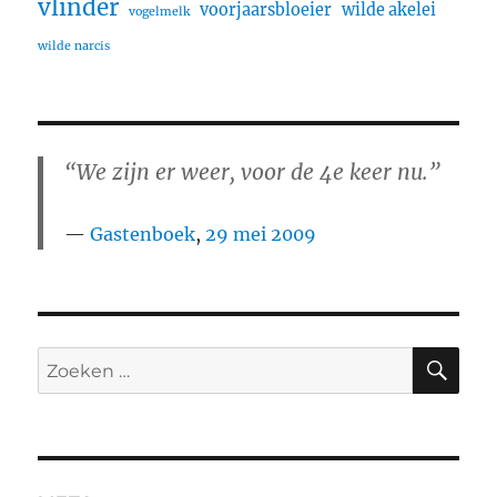
vlinder
voorjaarsbloeier
wilde akelei
vogelmelk
wilde narcis
“We zijn er weer, voor de 4e keer nu.”
Gastenboek
,
29 mei 2009
ZO
Zoeken
naar: