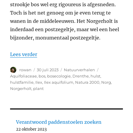
strookje bos wel erg rigoureus is afgesneden.
Toch is het net genoeg om je even terug te
wanen in de middeleeuwen. Het Norgerholt is
inderdaad een postzegeltje, maar wel een heel
bijzonder, monumentaal postzegeltje.
“Middeleeuws bos in Drenthe: het Norg
Lees verder
Auteur
Geplaatst
Categorieën
Tags
rowan
30 juli 2023
Natuurverhalen
op
Aquifoliaceae
,
bos
,
bosecologie
,
Drenthe
,
hulst
,
hulstfamilie
,
Ilex
,
Ilex aquifolium
,
Natura 2000
,
Norg
,
Norgerholt
,
plant
Verantwoord paddenstoelen zoeken
22 oktober 2023