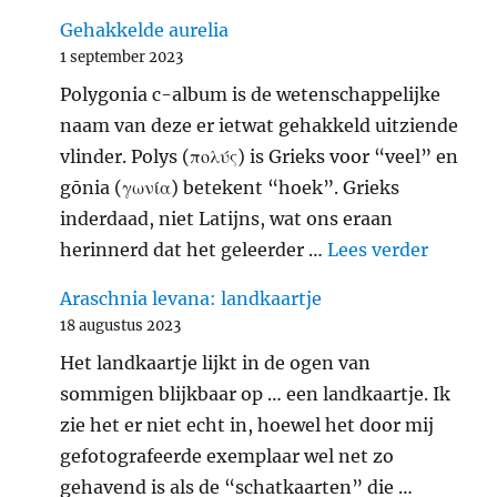
Gehakkelde aurelia
1 september 2023
Polygonia c-album is de wetenschappelijke
naam van deze er ietwat gehakkeld uitziende
vlinder. Polys (πολύς) is Grieks voor “veel” en
gōnia (γωνία) betekent “hoek”. Grieks
inderdaad, niet Latijns, wat ons eraan
"Gehakk
herinnerd dat het geleerder …
Lees verder
Araschnia levana: landkaartje
18 augustus 2023
Het landkaartje lijkt in de ogen van
sommigen blijkbaar op … een landkaartje. Ik
zie het er niet echt in, hoewel het door mij
gefotografeerde exemplaar wel net zo
gehavend is als de “schatkaarten” die …