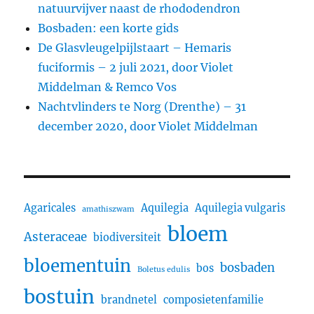
natuurvijver naast de rhododendron
Bosbaden: een korte gids
De Glasvleugelpijlstaart – Hemaris
fuciformis – 2 juli 2021, door Violet
Middelman & Remco Vos
Nachtvlinders te Norg (Drenthe) – 31
december 2020, door Violet Middelman
Agaricales
Aquilegia
Aquilegia vulgaris
amathiszwam
bloem
Asteraceae
biodiversiteit
bloementuin
bosbaden
bos
Boletus edulis
bostuin
brandnetel
composietenfamilie