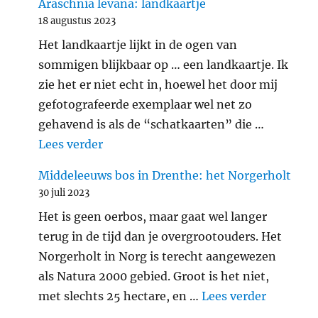
Araschnia levana: landkaartje
18 augustus 2023
Het landkaartje lijkt in de ogen van
sommigen blijkbaar op … een landkaartje. Ik
zie het er niet echt in, hoewel het door mij
gefotografeerde exemplaar wel net zo
gehavend is als de “schatkaarten” die …
"Araschnia levana: landkaartje"
Lees verder
Middeleeuws bos in Drenthe: het Norgerholt
30 juli 2023
Het is geen oerbos, maar gaat wel langer
terug in de tijd dan je overgrootouders. Het
Norgerholt in Norg is terecht aangewezen
als Natura 2000 gebied. Groot is het niet,
"Middele
met slechts 25 hectare, en …
Lees verder