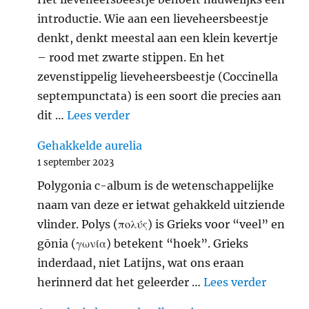
introductie. Wie aan een lieveheersbeestje
denkt, denkt meestal aan een klein kevertje
– rood met zwarte stippen. En het
zevenstippelig lieveheersbeestje (Coccinella
septempunctata) is een soort die precies aan
"Zevenstippelig lieveheersbeest
dit …
Lees verder
Gehakkelde aurelia
1 september 2023
Polygonia c-album is de wetenschappelijke
naam van deze er ietwat gehakkeld uitziende
vlinder. Polys (πολύς) is Grieks voor “veel” en
gōnia (γωνία) betekent “hoek”. Grieks
inderdaad, niet Latijns, wat ons eraan
"Gehakk
herinnerd dat het geleerder …
Lees verder