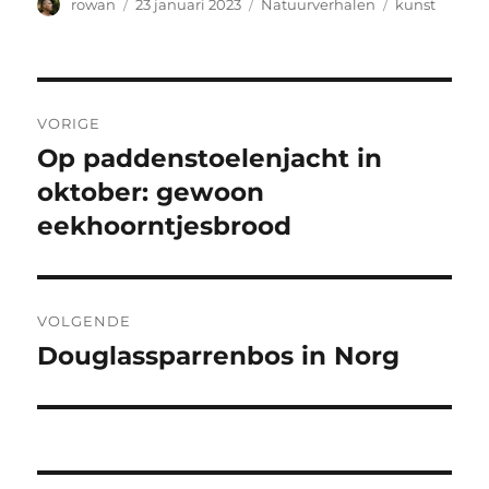
Auteur
Geplaatst
Categorieën
Tags
rowan
23 januari 2023
Natuurverhalen
kunst
op
Bericht
VORIGE
navigatie
Op paddenstoelenjacht in
Vorig
bericht:
oktober: gewoon
eekhoorntjesbrood
VOLGENDE
Douglassparrenbos in Norg
Volgend
bericht: