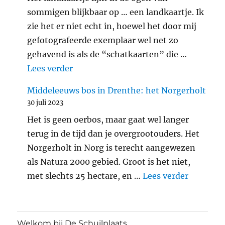
sommigen blijkbaar op … een landkaartje. Ik
zie het er niet echt in, hoewel het door mij
gefotografeerde exemplaar wel net zo
gehavend is als de “schatkaarten” die …
"Araschnia levana: landkaartje"
Lees verder
Middeleeuws bos in Drenthe: het Norgerholt
30 juli 2023
Het is geen oerbos, maar gaat wel langer
terug in de tijd dan je overgrootouders. Het
Norgerholt in Norg is terecht aangewezen
als Natura 2000 gebied. Groot is het niet,
"Middele
met slechts 25 hectare, en …
Lees verder
Welkom bij De Schuilplaats