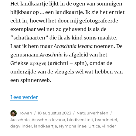
Het landkaartje lijkt in de ogen van sommigen
blijkbaar op … een landkaartje. Ik zie het er niet
echt in, hoewel het door mij gefotografeerde
exemplaar wel net zo gehavend is als de
“schatkaarten” die ik als kind soms maakte.
Laat ik hem maar
Araschnia levana
noemen. De
genusnaam
Araschnia
is afgeleid van het
Griekse αράχνη (aráchni – spin), omdat de
onderzijde van de vleugels wél wat hebben van
een spinnenweb.
“Araschnia levana: landkaartje”
Lees verder
Auteur
Geplaatst
Categorieën
Tags
rowan
18 augustus 2023
Natuurverhalen
op
Araschnia
,
Araschnia levana
,
biodiversiteit
,
brandnetel
,
dagvlinder
,
landkaartje
,
Nymphalinae
,
Urtica
,
vlinder