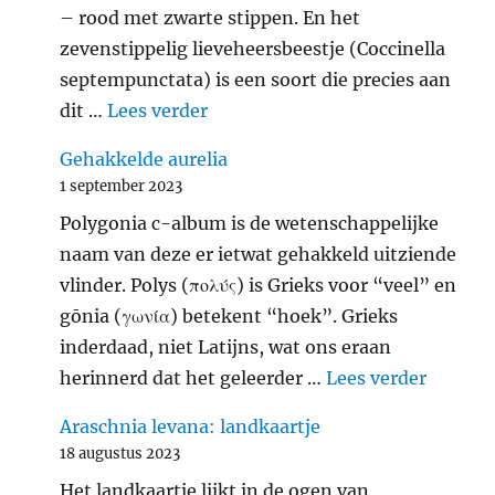
– rood met zwarte stippen. En het
zevenstippelig lieveheersbeestje (Coccinella
septempunctata) is een soort die precies aan
"Zevenstippelig lieveheersbeest
dit …
Lees verder
Gehakkelde aurelia
1 september 2023
Polygonia c-album is de wetenschappelijke
naam van deze er ietwat gehakkeld uitziende
vlinder. Polys (πολύς) is Grieks voor “veel” en
gōnia (γωνία) betekent “hoek”. Grieks
inderdaad, niet Latijns, wat ons eraan
"Gehakk
herinnerd dat het geleerder …
Lees verder
Araschnia levana: landkaartje
18 augustus 2023
Het landkaartje lijkt in de ogen van