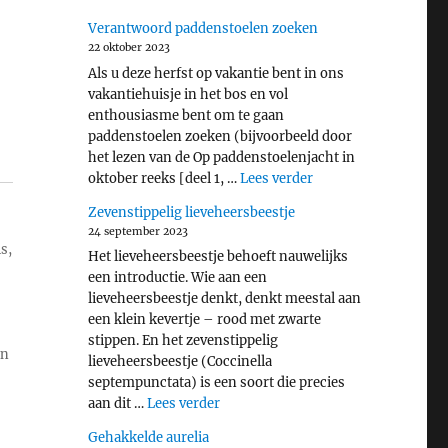
Verantwoord paddenstoelen zoeken
22 oktober 2023
Als u deze herfst op vakantie bent in ons
vakantiehuisje in het bos en vol
enthousiasme bent om te gaan
paddenstoelen zoeken (bijvoorbeeld door
het lezen van de Op paddenstoelenjacht in
"Verantwoord padde
oktober reeks [deel 1, …
Lees verder
Zevenstippelig lieveheersbeestje
24 september 2023
s,
Het lieveheersbeestje behoeft nauwelijks
een introductie. Wie aan een
lieveheersbeestje denkt, denkt meestal aan
een klein kevertje – rood met zwarte
stippen. En het zevenstippelig
en
lieveheersbeestje (Coccinella
septempunctata) is een soort die precies
"Zevenstippelig lieveheersbeestje"
aan dit …
Lees verder
Gehakkelde aurelia