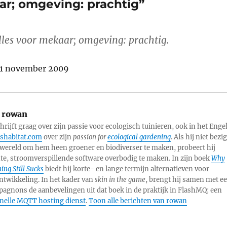
aar; omgeving: prachtig”
alles voor mekaar; omgeving: prachtig.
11 november 2009
rowan
rijft graag over zijn passie voor ecologisch tuinieren, ook in het Engel
shabitat.com
over zijn
passion for
ecological gardening
. Als hij niet bezig
 wereld om hem heen groener en biodiverser te maken, probeert hij
nte, stroomverspillende software overbodig te maken. In zijn boek
Why
ng Still Sucks
biedt hij korte- en lange termijn alternatieven voor
twikkeling. In het kader van
skin in the game
, brengt hij samen met e
agnons de aanbevelingen uit dat boek in de praktijk in FlashMQ: een
snelle MQTT hosting dienst
.
Toon alle berichten van rowan