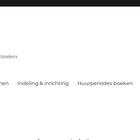
stzoekers
men
Indeling & inrichting
Huurperiodes boeken