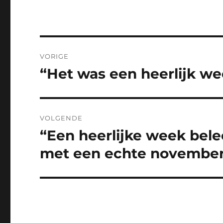
Bericht
VORIGE
navigatie
“Het was een heerlijk w
Vorig
bericht:
VOLGENDE
“Een heerlijke week belee
Volgend
bericht:
met een echte november