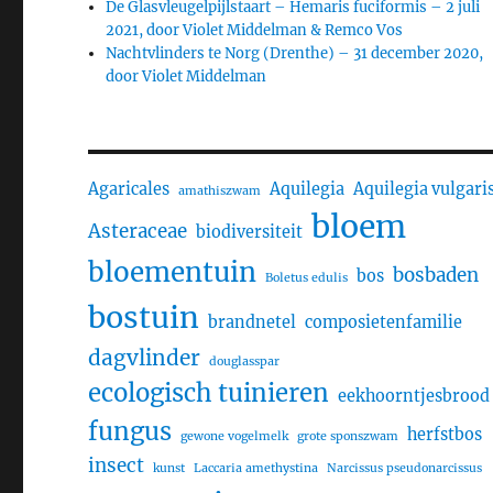
De Glasvleugelpijlstaart – Hemaris fuciformis – 2 juli
2021, door Violet Middelman & Remco Vos
Nachtvlinders te Norg (Drenthe) – 31 december 2020,
door Violet Middelman
Agaricales
Aquilegia
Aquilegia vulgari
amathiszwam
bloem
Asteraceae
biodiversiteit
bloementuin
bosbaden
bos
Boletus edulis
bostuin
brandnetel
composietenfamilie
dagvlinder
douglasspar
ecologisch tuinieren
eekhoorntjesbrood
fungus
herfstbos
gewone vogelmelk
grote sponszwam
insect
kunst
Laccaria amethystina
Narcissus pseudonarcissus