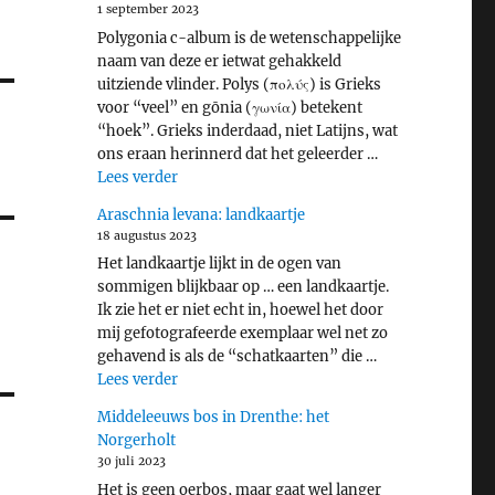
1 september 2023
Polygonia c-album is de wetenschappelijke
naam van deze er ietwat gehakkeld
uitziende vlinder. Polys (πολύς) is Grieks
voor “veel” en gōnia (γωνία) betekent
“hoek”. Grieks inderdaad, niet Latijns, wat
ons eraan herinnerd dat het geleerder …
"Gehakkelde aurelia"
Lees verder
Araschnia levana: landkaartje
18 augustus 2023
Het landkaartje lijkt in de ogen van
sommigen blijkbaar op … een landkaartje.
Ik zie het er niet echt in, hoewel het door
mij gefotografeerde exemplaar wel net zo
gehavend is als de “schatkaarten” die …
"Araschnia levana: landkaartje"
Lees verder
Middeleeuws bos in Drenthe: het
Norgerholt
30 juli 2023
Het is geen oerbos, maar gaat wel langer