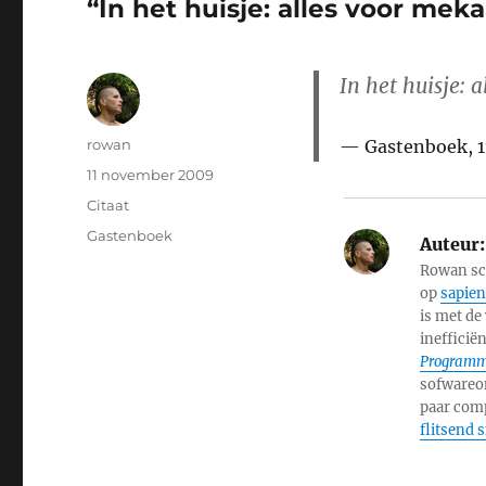
“In het huisje: alles voor mek
In het huisje: 
Auteur
rowan
Gastenboek, 
Geplaatst
11 november 2009
op
Format
Citaat
Categorieën
Gastenboek
Auteur:
Rowan sch
op
sapien
is met de
inefficië
Programmi
sofwareon
paar comp
flitsend 