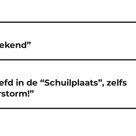
eekend”
fd in de “Schuilplaats”, zelfs
storm!”