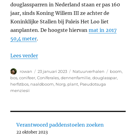
douglassparren in Nederland staan er pas 160
jaar, sinds Koning Willem III ze achter de
Koninklijke Stallen bij Paleis Het Loo liet
aanplanten. De hoogste hiervan
mat in 2017
50,4 meter
.
“Douglassparrenbos in Norg”
Lees verder
Auteur
Geplaatst
Categorieën
Tags
rowan
23 januari 2023
Natuurverhalen
boom
,
op
bos
,
conifeer
,
Coniferales
,
dennenfamilie
,
douglasspar
,
herfstbos
,
naaldboom
,
Norg
,
plant
,
Pseudotsuga
menziesii
Verantwoord paddenstoelen zoeken
22 oktober 2023