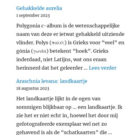
Gehakkelde aurelia
1 september 2023
Polygonia c-album is de wetenschappelijke
naam van deze er ietwat gehakkeld uitziende
vlinder. Polys (πολύς) is Grieks voor “veel” en
gōnia (γωνία) betekent “hoek”. Grieks
inderdaad, niet Latijns, wat ons eraan
"Gehakk
herinnerd dat het geleerder …
Lees verder
Araschnia levana: landkaartje
18 augustus 2023
Het landkaartje lijkt in de ogen van
sommigen blijkbaar op … een landkaartje. Ik
zie het er niet echt in, hoewel het door mij
gefotografeerde exemplaar wel net zo
gehavend is als de “schatkaarten” die …