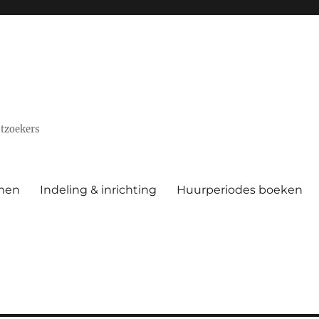
stzoekers
men
Indeling & inrichting
Huurperiodes boeken