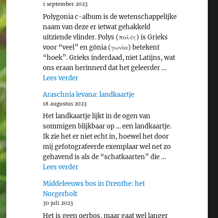
1 september 2023
Polygonia c-album is de wetenschappelijke
naam van deze er ietwat gehakkeld
uitziende vlinder. Polys (πολύς) is Grieks
voor “veel” en gōnia (γωνία) betekent
“hoek”. Grieks inderdaad, niet Latijns, wat
ons eraan herinnerd dat het geleerder …
"Gehakkelde aurelia"
Lees verder
Araschnia levana: landkaartje
18 augustus 2023
Het landkaartje lijkt in de ogen van
sommigen blijkbaar op … een landkaartje.
Ik zie het er niet echt in, hoewel het door
mij gefotografeerde exemplaar wel net zo
gehavend is als de “schatkaarten” die …
"Araschnia levana: landkaartje"
Lees verder
Middeleeuws bos in Drenthe: het
Norgerholt
30 juli 2023
Het is geen oerbos, maar gaat wel langer