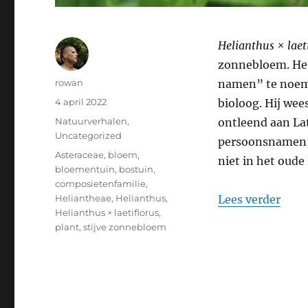
Helianthus × laet
zonnebloem. Het
Auteur
rowan
namen” te noeme
Geplaatst
4 april 2022
bioloog. Hij wee
op
Categorieën
Natuurverhalen
,
ontleend aan Lat
Uncategorized
persoonsnamen;
Tags
Asteraceae
,
bloem
,
niet in het oude
bloementuin
,
bostuin
,
composietenfamilie
,
“De 
Heliantheae
,
Helianthus
,
Lees verder
Helianthus × laetiflorus
,
plant
,
stijve zonnebloem