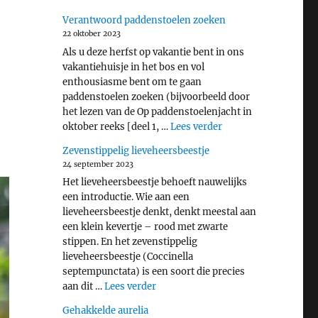
Verantwoord paddenstoelen zoeken
22 oktober 2023
Als u deze herfst op vakantie bent in ons
vakantiehuisje in het bos en vol
enthousiasme bent om te gaan
paddenstoelen zoeken (bijvoorbeeld door
het lezen van de Op paddenstoelenjacht in
"Verantwoord padde
oktober reeks [deel 1, …
Lees verder
Zevenstippelig lieveheersbeestje
24 september 2023
Het lieveheersbeestje behoeft nauwelijks
een introductie. Wie aan een
lieveheersbeestje denkt, denkt meestal aan
een klein kevertje – rood met zwarte
stippen. En het zevenstippelig
lieveheersbeestje (Coccinella
septempunctata) is een soort die precies
"Zevenstippelig lieveheersbeestje"
aan dit …
Lees verder
Gehakkelde aurelia