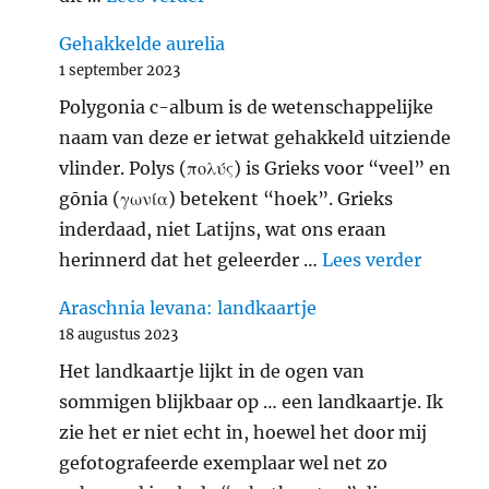
Gehakkelde aurelia
1 september 2023
Polygonia c-album is de wetenschappelijke
naam van deze er ietwat gehakkeld uitziende
vlinder. Polys (πολύς) is Grieks voor “veel” en
gōnia (γωνία) betekent “hoek”. Grieks
inderdaad, niet Latijns, wat ons eraan
"Gehakk
herinnerd dat het geleerder …
Lees verder
Araschnia levana: landkaartje
18 augustus 2023
Het landkaartje lijkt in de ogen van
sommigen blijkbaar op … een landkaartje. Ik
zie het er niet echt in, hoewel het door mij
gefotografeerde exemplaar wel net zo