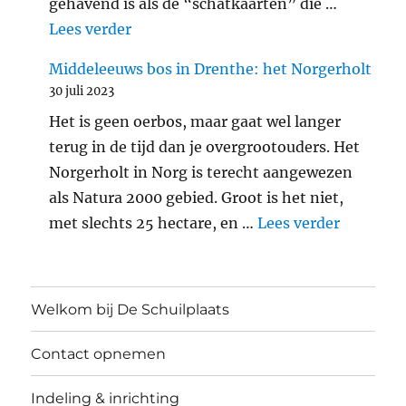
gehavend is als de “schatkaarten” die …
"Araschnia levana: landkaartje"
Lees verder
Middeleeuws bos in Drenthe: het Norgerholt
30 juli 2023
Het is geen oerbos, maar gaat wel langer
terug in de tijd dan je overgrootouders. Het
Norgerholt in Norg is terecht aangewezen
als Natura 2000 gebied. Groot is het niet,
"Middele
met slechts 25 hectare, en …
Lees verder
Welkom bij De Schuilplaats
Contact opnemen
Indeling & inrichting