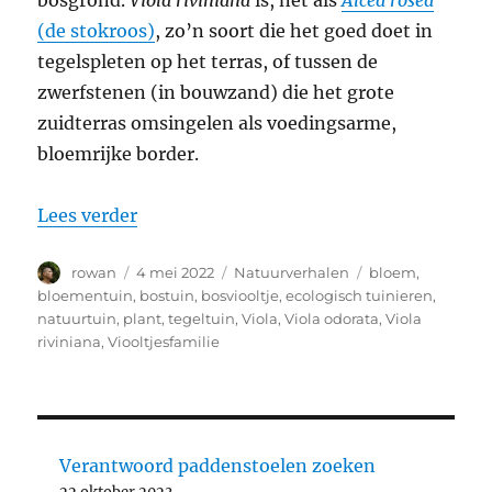
bosgrond.
Viola riviniana
is, net als
Alcea rosea
(de stokroos)
, zo’n soort die het goed doet in
tegelspleten op het terras, of tussen de
zwerfstenen (in bouwzand) die het grote
zuidterras omsingelen als voedingsarme,
bloemrijke border.
“Bosviooltje of maarts viooltje?”
Lees verder
Auteur
Geplaatst
Categorieën
Tags
rowan
4 mei 2022
Natuurverhalen
bloem
,
op
bloementuin
,
bostuin
,
bosviooltje
,
ecologisch tuinieren
,
natuurtuin
,
plant
,
tegeltuin
,
Viola
,
Viola odorata
,
Viola
riviniana
,
Viooltjesfamilie
Verantwoord paddenstoelen zoeken