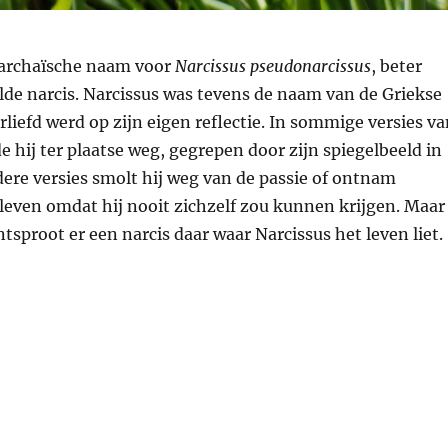
n archaïsche naam voor
Narcissus pseudonarcissus
, beter
lde narcis. Narcissus was tevens de naam van de Griekse
liefd werd op zijn eigen reflectie. In sommige versies va
 hij ter plaatse weg, gegrepen door zijn spiegelbeeld in
dere versies smolt hij weg van de passie of ontnam
 leven omdat hij nooit zichzelf zou kunnen krijgen. Maar
ntsproot er een narcis daar waar Narcissus het leven liet.
oos – een stinsenplant om verliefd op te worden”