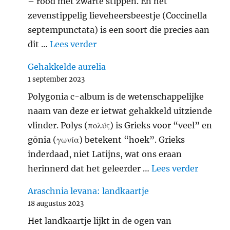
– rood met zwarte stippen. En het
zevenstippelig lieveheersbeestje (Coccinella
septempunctata) is een soort die precies aan
"Zevenstippelig lieveheersbeest
dit …
Lees verder
Gehakkelde aurelia
1 september 2023
Polygonia c-album is de wetenschappelijke
naam van deze er ietwat gehakkeld uitziende
vlinder. Polys (πολύς) is Grieks voor “veel” en
gōnia (γωνία) betekent “hoek”. Grieks
inderdaad, niet Latijns, wat ons eraan
"Gehakk
herinnerd dat het geleerder …
Lees verder
Araschnia levana: landkaartje
18 augustus 2023
Het landkaartje lijkt in de ogen van