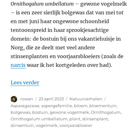
Ornithogalum umbellatum
– gewone vogelmelk
– is een zeer sierlijk bolgewas dat van mei tot
en met juni haar ongewone schoonheid
tentoonspreid in haar sprookjesachtige
domein: de bostuin bij ons vakantiehuisje in
Norg, die ze deelt met veel andere
stinsenplanten en voorjaarsbloeiers (zoals de
narcis
waar ik het kortgeleden over had).
“Gewone vogelmelk: ongewoon mooi”
Lees verder
Auteur
Geplaatst
Categorieën
Tags
rowan
23 april 2023
Natuurverhalen
op
Asparagaceae
,
aspergefamilie
,
bloem
,
bloementuin
,
bolgewas
,
bostuin
,
gewone vogelmelk
,
Ornithogalum
,
Ornithogalum umbellatum
,
plant
,
stinsenplant
,
stinsentuin
,
vogelmelk
,
voorjaarsbloeier