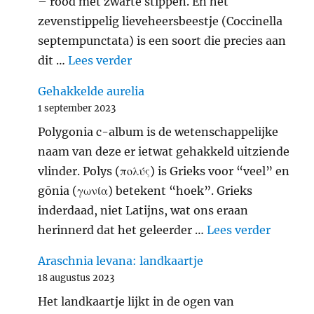
– rood met zwarte stippen. En het
zevenstippelig lieveheersbeestje (Coccinella
septempunctata) is een soort die precies aan
"Zevenstippelig lieveheersbeest
dit …
Lees verder
Gehakkelde aurelia
1 september 2023
Polygonia c-album is de wetenschappelijke
naam van deze er ietwat gehakkeld uitziende
vlinder. Polys (πολύς) is Grieks voor “veel” en
gōnia (γωνία) betekent “hoek”. Grieks
inderdaad, niet Latijns, wat ons eraan
"Gehakk
herinnerd dat het geleerder …
Lees verder
Araschnia levana: landkaartje
18 augustus 2023
Het landkaartje lijkt in de ogen van