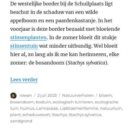
De westelijke border bij de Schuilplaats ligt
beschut in de schaduw van een wilde
appelboom en een paardenkastanje. In het
voorjaar is deze border bezaaid met bloeiende
stinsenplanten
. In de zomer bloeit dit stukje
stinsentuin
wat minder uitbundig. Wel bloeit
hier al, zo lang als ik me kan herinneren, elke
zomer: de bosandoorn (
Stachys sylvatica
).
“Bosandoorn (Stachys sylvatica)”
Lees verder
Auteur
Geplaatst
Categorieën
Tags
rowan
2 juli 2023
Natuurverhalen
bloem
,
op
bosandoorn
,
bostuin
,
ecologisch tuinieren
,
ecologische
tuin
,
humus
,
Lamiaceae
,
Lipbloemenfamilie
,
natuurtuin
,
plant
,
schaduwsoort
,
Stachys
,
Stachys sylvatica
,
zandgrond