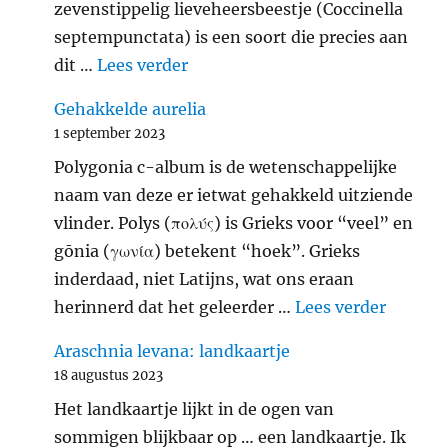
zevenstippelig lieveheersbeestje (Coccinella
septempunctata) is een soort die precies aan
"Zevenstippelig lieveheersbeest
dit …
Lees verder
Gehakkelde aurelia
1 september 2023
Polygonia c-album is de wetenschappelijke
naam van deze er ietwat gehakkeld uitziende
vlinder. Polys (πολύς) is Grieks voor “veel” en
gōnia (γωνία) betekent “hoek”. Grieks
inderdaad, niet Latijns, wat ons eraan
"Gehakk
herinnerd dat het geleerder …
Lees verder
Araschnia levana: landkaartje
18 augustus 2023
Het landkaartje lijkt in de ogen van
sommigen blijkbaar op … een landkaartje. Ik