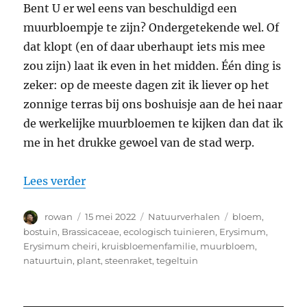
Bent U er wel eens van beschuldigd een
muurbloempje te zijn? Ondergetekende wel. Of
dat klopt (en of daar uberhaupt iets mis mee
zou zijn) laat ik even in het midden. Één ding is
zeker: op de meeste dagen zit ik liever op het
zonnige terras bij ons boshuisje aan de hei naar
de werkelijke muurbloemen te kijken dan dat ik
me in het drukke gewoel van de stad werp.
“Een veilige Schuilplaats voor muurblo
Lees verder
Auteur
Geplaatst
Categorieën
Tags
rowan
15 mei 2022
Natuurverhalen
bloem
,
op
bostuin
,
Brassicaceae
,
ecologisch tuinieren
,
Erysimum
,
Erysimum cheiri
,
kruisbloemenfamilie
,
muurbloem
,
natuurtuin
,
plant
,
steenraket
,
tegeltuin