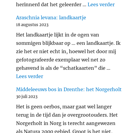
"Gehakk
herinnerd dat het geleerder …
Lees verder
Araschnia levana: landkaartje
18 augustus 2023
Het landkaartje lijkt in de ogen van
sommigen blijkbaar op … een landkaartje. Ik
zie het er niet echt in, hoewel het door mij
gefotografeerde exemplaar wel net zo
gehavend is als de “schatkaarten” die …
"Araschnia levana: landkaartje"
Lees verder
Middeleeuws bos in Drenthe: het Norgerholt
30 juli 2023
Het is geen oerbos, maar gaat wel langer
terug in de tijd dan je overgrootouders. Het
Norgerholt in Norg is terecht aangewezen
als Natura 2000 gebied. Groot is het niet,