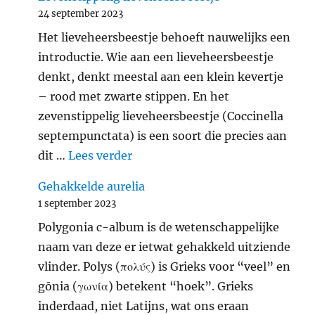
24 september 2023
Het lieveheersbeestje behoeft nauwelijks een
introductie. Wie aan een lieveheersbeestje
denkt, denkt meestal aan een klein kevertje
– rood met zwarte stippen. En het
zevenstippelig lieveheersbeestje (Coccinella
septempunctata) is een soort die precies aan
"Zevenstippelig lieveheersbeest
dit …
Lees verder
Gehakkelde aurelia
1 september 2023
Polygonia c-album is de wetenschappelijke
naam van deze er ietwat gehakkeld uitziende
vlinder. Polys (πολύς) is Grieks voor “veel” en
gōnia (γωνία) betekent “hoek”. Grieks
inderdaad, niet Latijns, wat ons eraan