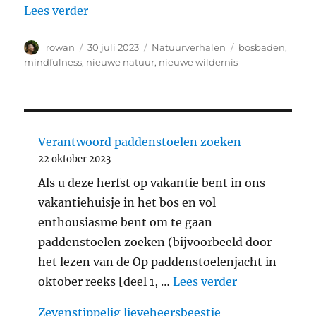
“Bosbaden: breng het bos dichterbij”
Lees verder
Auteur
Geplaatst
Categorieën
Tags
rowan
30 juli 2023
Natuurverhalen
bosbaden
,
op
mindfulness
,
nieuwe natuur
,
nieuwe wildernis
Verantwoord paddenstoelen zoeken
22 oktober 2023
Als u deze herfst op vakantie bent in ons
vakantiehuisje in het bos en vol
enthousiasme bent om te gaan
paddenstoelen zoeken (bijvoorbeeld door
het lezen van de Op paddenstoelenjacht in
"Verantwoord
oktober reeks [deel 1, …
Lees verder
Zevenstippelig lieveheersbeestje