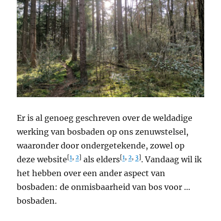
Er is al genoeg geschreven over de weldadige
werking van bosbaden op ons zenuwstelsel,
waaronder door ondergetekende, zowel op
[
1
,
2
]
[
1
,
2
,
3
]
deze website
als elders
. Vandaag wil ik
het hebben over een ander aspect van
bosbaden: de onmisbaarheid van bos voor …
bosbaden.