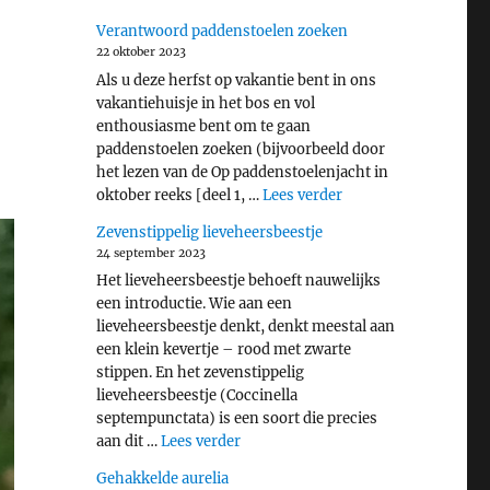
Verantwoord paddenstoelen zoeken
22 oktober 2023
Als u deze herfst op vakantie bent in ons
vakantiehuisje in het bos en vol
enthousiasme bent om te gaan
paddenstoelen zoeken (bijvoorbeeld door
het lezen van de Op paddenstoelenjacht in
"Verantwoord padde
oktober reeks [deel 1, …
Lees verder
Zevenstippelig lieveheersbeestje
24 september 2023
Het lieveheersbeestje behoeft nauwelijks
een introductie. Wie aan een
lieveheersbeestje denkt, denkt meestal aan
een klein kevertje – rood met zwarte
stippen. En het zevenstippelig
lieveheersbeestje (Coccinella
septempunctata) is een soort die precies
"Zevenstippelig lieveheersbeestje"
aan dit …
Lees verder
Gehakkelde aurelia