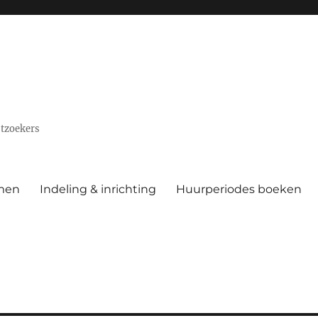
stzoekers
men
Indeling & inrichting
Huurperiodes boeken