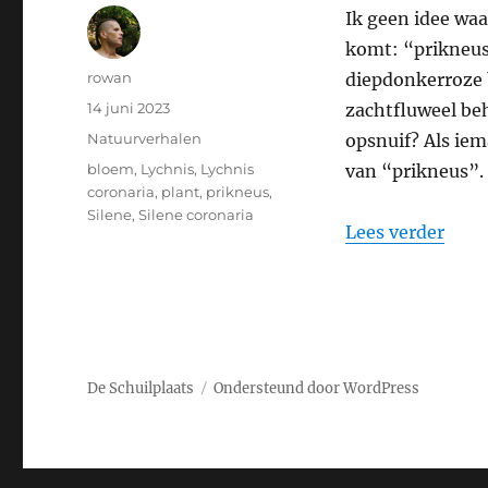
Ik geen idee wa
komt: “prikneus”
Auteur
rowan
diepdonkerroze b
Geplaatst
14 juni 2023
zachtfluweel beh
op
Categorieën
Natuurverhalen
opsnuif? Als iem
Tags
bloem
,
Lychnis
,
Lychnis
van “prikneus”.
coronaria
,
plant
,
prikneus
,
Silene
,
Silene coronaria
“Pri
Lees verder
De Schuilplaats
Ondersteund door WordPress