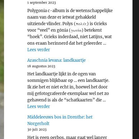
1 september 2023
Polygonia c-album is de wetenschappelijke
naam van deze er ietwat gehakkeld
uitziende vlinder. Polys (πολύς) is Grieks
voor “veel” en gōnia (γωνία) betekent
“hoek”. Grieks inderdaad, niet Latijns, wat
ons eraan herinnerd dat het geleerder …
"Gehakkelde aurelia"
Lees verder
Araschnia levana: landkaartje
18 augustus 2023
Het landkaartje lijkt in de ogen van
sommigen blijkbaar op … een landkaartje.
Ik zie het er niet echt in, hoewel het door
mij gefotografeerde exemplaar wel net zo
gehavend is als de “schatkaarten” die …
"Araschnia levana: landkaartje"
Lees verder
Middeleeuws bos in Drenthe: het
Norgerholt
30 juli 2023
Het is geen oerbos, maar gaat wel langer