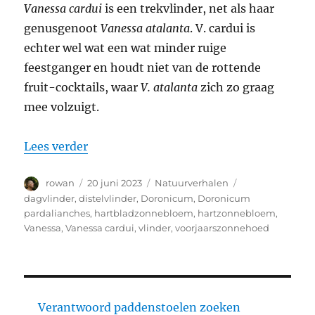
Vanessa cardui
is een trekvlinder, net als haar
genusgenoot
Vanessa atalanta
. V. cardui is
echter wel wat een wat minder ruige
feestganger en houdt niet van de rottende
fruit-cocktails, waar
V. atalanta
zich zo graag
mee volzuigt.
“Distelvlinder – Vanessa cardui”
Lees verder
Auteur
Geplaatst
Categorieën
Tags
rowan
20 juni 2023
Natuurverhalen
op
dagvlinder
,
distelvlinder
,
Doronicum
,
Doronicum
pardalianches
,
hartbladzonnebloem
,
hartzonnebloem
,
Vanessa
,
Vanessa cardui
,
vlinder
,
voorjaarszonnehoed
Verantwoord paddenstoelen zoeken