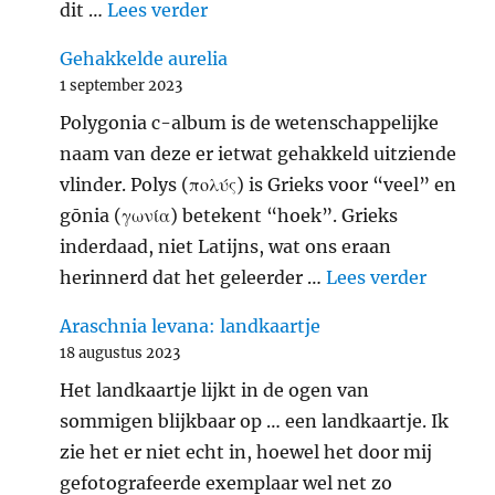
"Zevenstippelig lieveheersbeest
dit …
Lees verder
Gehakkelde aurelia
1 september 2023
Polygonia c-album is de wetenschappelijke
naam van deze er ietwat gehakkeld uitziende
vlinder. Polys (πολύς) is Grieks voor “veel” en
gōnia (γωνία) betekent “hoek”. Grieks
inderdaad, niet Latijns, wat ons eraan
"Gehakk
herinnerd dat het geleerder …
Lees verder
Araschnia levana: landkaartje
18 augustus 2023
Het landkaartje lijkt in de ogen van
sommigen blijkbaar op … een landkaartje. Ik
zie het er niet echt in, hoewel het door mij
gefotografeerde exemplaar wel net zo