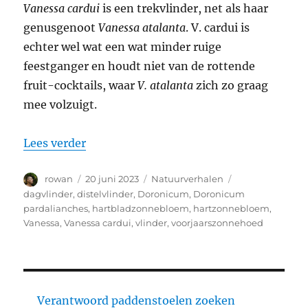
Vanessa cardui
is een trekvlinder, net als haar
genusgenoot
Vanessa atalanta
. V. cardui is
echter wel wat een wat minder ruige
feestganger en houdt niet van de rottende
fruit-cocktails, waar
V. atalanta
zich zo graag
mee volzuigt.
“Distelvlinder – Vanessa cardui”
Lees verder
Auteur
Geplaatst
Categorieën
Tags
rowan
20 juni 2023
Natuurverhalen
op
dagvlinder
,
distelvlinder
,
Doronicum
,
Doronicum
pardalianches
,
hartbladzonnebloem
,
hartzonnebloem
,
Vanessa
,
Vanessa cardui
,
vlinder
,
voorjaarszonnehoed
Verantwoord paddenstoelen zoeken