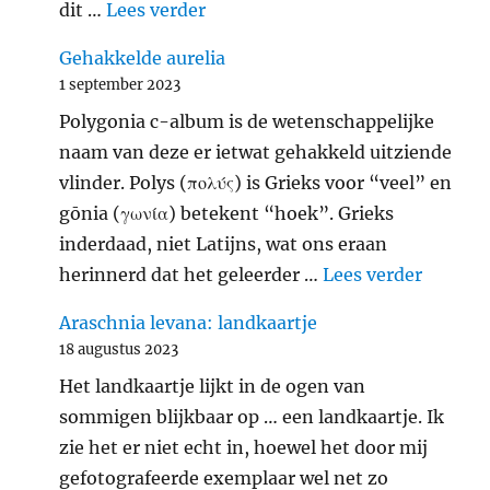
"Zevenstippelig lieveheersbeest
dit …
Lees verder
Gehakkelde aurelia
1 september 2023
Polygonia c-album is de wetenschappelijke
naam van deze er ietwat gehakkeld uitziende
vlinder. Polys (πολύς) is Grieks voor “veel” en
gōnia (γωνία) betekent “hoek”. Grieks
inderdaad, niet Latijns, wat ons eraan
"Gehakk
herinnerd dat het geleerder …
Lees verder
Araschnia levana: landkaartje
18 augustus 2023
Het landkaartje lijkt in de ogen van
sommigen blijkbaar op … een landkaartje. Ik
zie het er niet echt in, hoewel het door mij
gefotografeerde exemplaar wel net zo